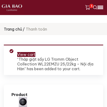
1
Tìm
Trang chủ
Thanh toán
kiếm
sản
phẩm
View cart
“Tháp giặt sấy LG Tromm Object
Collection WL22EMZU 25/22kg – Nội địa
Hàn” has been added to your cart.