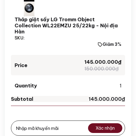
Tháp giặt sấy LG Tromm Object
Collection WL22EMZU 25/22kg - Nội địa
Hàn
SKU:
Giảm 3%
145.000.000
₫
150.000.000
₫
1
145.000.000
₫
Xác nhận