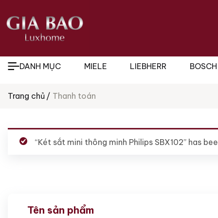
DANH MỤC
MIELE
LIEBHERR
BOSCH
Trang chủ
Thanh toán
Tìm
kiếm
sản
phẩm
“Két sắt mini thông minh Philips SBX102” has bee
Tên sản phẩm