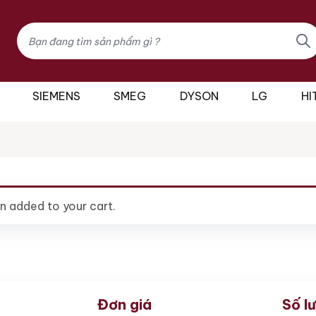
Tìm
kiếm
sản
phẩm
SIEMENS
SMEG
DYSON
LG
HI
n added to your cart.
Đơn giá
Số l