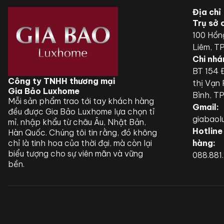
Địa chỉ
Trụ sở 
100 Hồn
Liêm, T
Chi nhá
BT 154 Đ
Công ty TNHH thương mại
thị Vạn
Gia Bảo Luxhome
Bình, T
Mỗi sản phẩm trao tới tay khách hàng
Gmail:
đều được Gia Bảo Luxhome lựa chọn tỉ
giabao
mỉ, nhập khẩu từ châu Âu, Nhật Bản,
Hotline
Hàn Quốc. Chúng tôi tin rằng, đó không
chỉ là tinh hoa của thời đại, mà còn lại
hàng:
biểu tượng cho sự viên mãn và vững
088.881
bền.