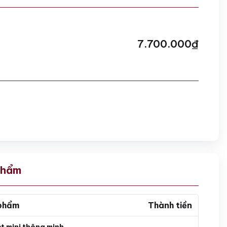
7.700.000
₫
phẩm
phẩm
Thành tiền
ắt mini thông minh