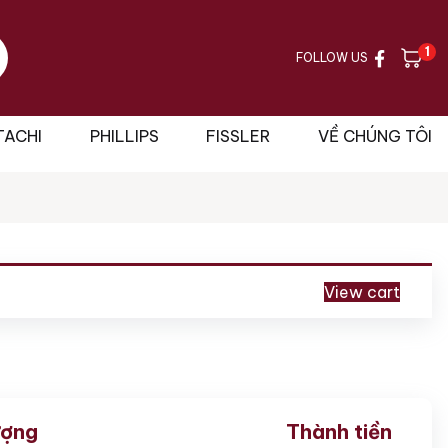
1
FOLLOW US
TACHI
PHILLIPS
FISSLER
VỀ CHÚNG TÔI
View cart
ượng
Thành tiền