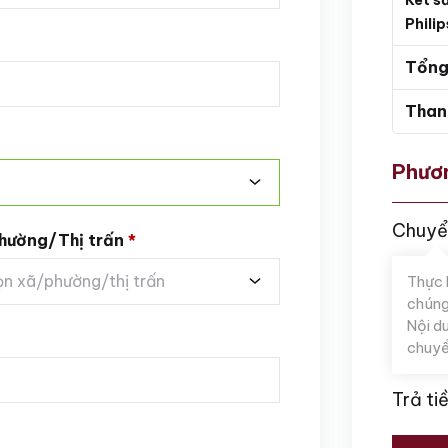
Phili
Tổng
Than
Phươn
Chuyể
hường/Thị trấn
*
n xã/phường/thị trấn
Thực 
chúng
Nội d
chuyể
Trả ti