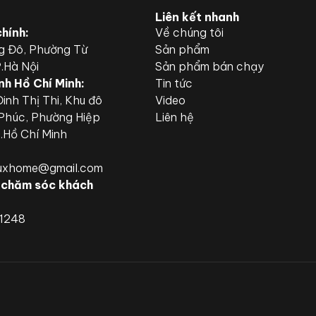
Liên kết nhanh
chính:
Về chúng tôi
g Đô, Phường Từ
Sản phẩm
P.Hà Nội
Sản phẩm bán chạy
nh Hồ Chí Minh:
Tin tức
inh Thị Thi, Khu đô
Video
 Phúc, Phường Hiệp
Liên hệ
P.Hồ Chí Minh
luxhome@gmail.com
 chăm sóc khách
.1248