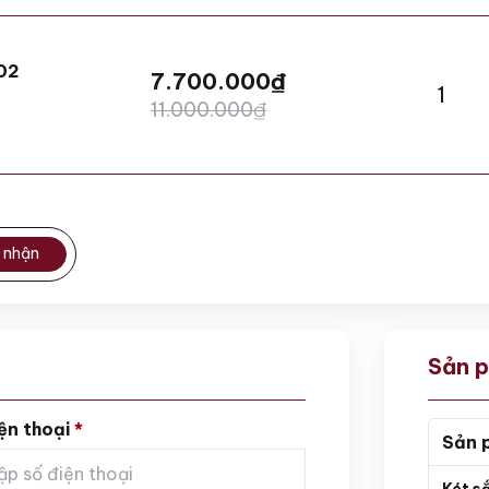
102
7.700.000
₫
1
11.000.000
₫
 nhận
Sản 
ện thoại
*
Sản 
Két s