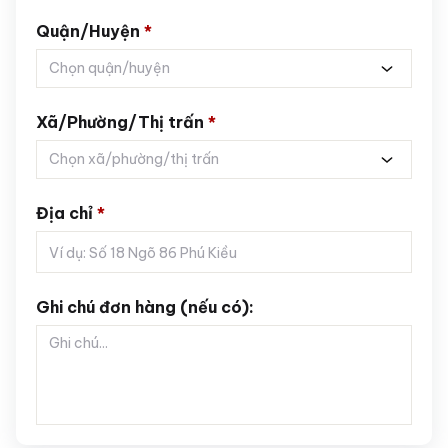
Quận/Huyện
*
Chọn quận/huyện
Xã/Phường/Thị trấn
*
Chọn xã/phường/thị trấn
Địa chỉ
*
Ghi chú đơn hàng (nếu có):