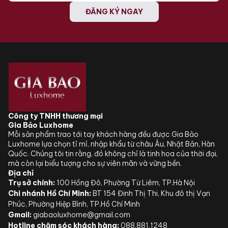
ĐĂNG KÝ NGAY
Công ty TNHH thương mại
Gia Bảo Luxhome
Mỗi sản phẩm trao tới tay khách hàng đều được Gia Bảo
Luxhome lựa chọn tỉ mỉ, nhập khẩu từ châu Âu, Nhật Bản, Hàn
Quốc. Chúng tôi tin rằng, đó không chỉ là tinh hoa của thời đại,
mà còn lại biểu tượng cho sự viên mãn và vững bền.
Địa chỉ
Trụ sở chính:
100 Hồng Đô, Phường Từ Liêm, TP.Hà Nội
Chi nhánh Hồ Chí Minh:
BT 154 Đinh Thị Thi, Khu đô thị Vạn
Phúc, Phường Hiệp Bình, TP.Hồ Chí Minh
Gmail:
giabaoluxhome@gmail.com
Hotline chăm sóc khách hàng:
088.881.1248