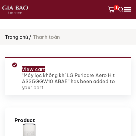
1
Tìm
Trang chủ
Thanh toán
kiếm
sản
phẩm
View cart
“Máy lọc không khí LG Puricare Aero Hit
AS35GGW10 ABAE” has been added to
your cart.