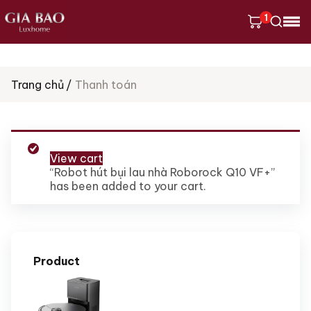
1
Tìm
Trang chủ
Thanh toán
kiếm
sản
phẩm
View cart
“Robot hút bụi lau nhà Roborock Q10 VF+”
has been added to your cart.