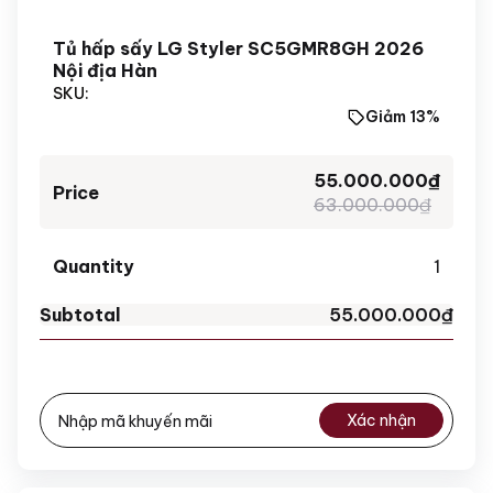
Tủ hấp sấy LG Styler SC5GMR8GH 2026
Nội địa Hàn
SKU:
Giảm 13%
55.000.000
₫
63.000.000
₫
1
55.000.000
₫
Xác nhận