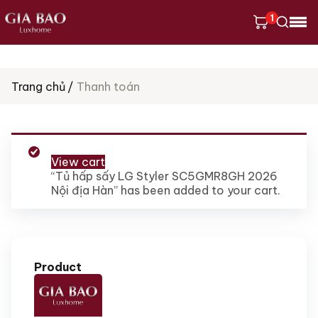
1
Tìm
Trang chủ
Thanh toán
kiếm
sản
phẩm
View cart
“Tủ hấp sấy LG Styler SC5GMR8GH 2026
Nội địa Hàn” has been added to your cart.