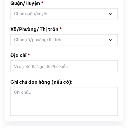
Quận/Huyện
*
Chọn quận/huyện
Xã/Phường/Thị trấn
*
Chọn xã/phường/thị trấn
Địa chỉ
*
Ghi chú đơn hàng (nếu có):