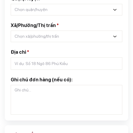
Chọn quận/huyện
Xã/Phường/Thị trấn
*
Chọn xã/phường/thị trấn
Địa chỉ
*
Ghi chú đơn hàng (nếu có):