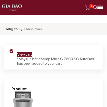
1
Tìm
Trang chủ
Thanh toán
kiếm
sản
phẩm
View cart
“Máy rửa bát độc lập Miele G 7600 SC AutoDos”
has been added to your cart.