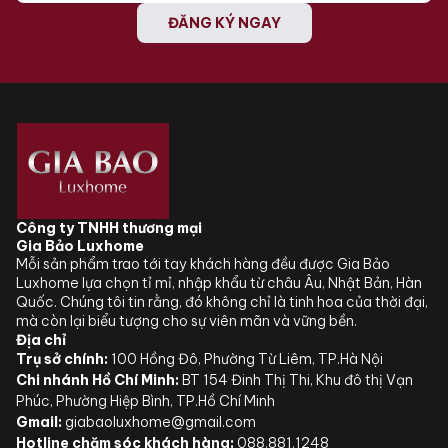
ĐĂNG KÝ NGAY
Công ty TNHH thương mại
Gia Bảo Luxhome
Mỗi sản phẩm trao tới tay khách hàng đều được Gia Bảo
Luxhome lựa chọn tỉ mỉ, nhập khẩu từ châu Âu, Nhật Bản, Hàn
Quốc. Chúng tôi tin rằng, đó không chỉ là tinh hoa của thời đại,
mà còn lại biểu tượng cho sự viên mãn và vững bền.
Địa chỉ
Trụ sở chính:
100 Hồng Đô, Phường Từ Liêm, TP.Hà Nội
Chi nhánh Hồ Chí Minh:
BT 154 Đinh Thị Thi, Khu đô thị Vạn
Phúc, Phường Hiệp Bình, TP.Hồ Chí Minh
Gmail:
giabaoluxhome@gmail.com
Hotline chăm sóc khách hàng:
088.881.1248