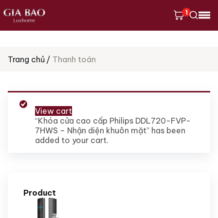
1
Tìm
Trang chủ
Thanh toán
kiếm
sản
phẩm
View cart
“Khóa cửa cao cấp Philips DDL720-FVP-
7HWS – Nhận diện khuôn mặt” has been
added to your cart.