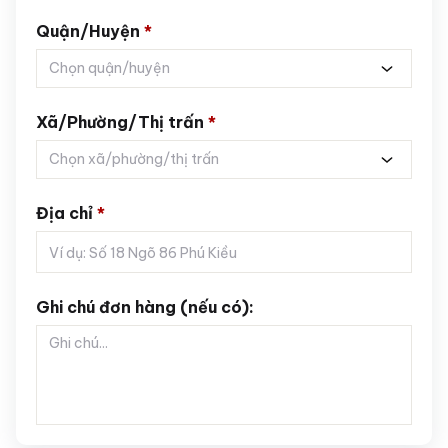
Quận/Huyện
*
Chọn quận/huyện
Xã/Phường/Thị trấn
*
Chọn xã/phường/thị trấn
Địa chỉ
*
Ghi chú đơn hàng (nếu có):