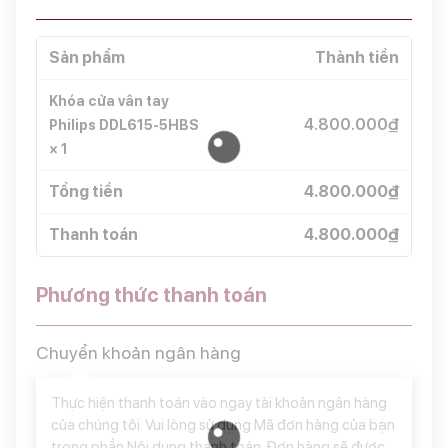
Sản phẩm
Thành tiền
Khóa cửa vân tay
4.800.000
₫
Philips DDL615-5HBS
× 1
Tổng tiền
4.800.000
₫
Thanh toán
4.800.000
₫
Phương thức thanh toán
Chuyển khoản ngân hàng
Thực hiện thanh toán vào ngay tài khoản ngân hàng
của chúng tôi. Vui lòng sử dụng Mã đơn hàng của bạn
trong phần Nội dung thanh toán. Đơn hàng sẽ đươc