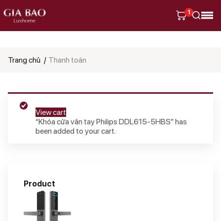
1
Tìm
Trang chủ
Thanh toán
kiếm
sản
phẩm
View cart
“Khóa cửa vân tay Philips DDL615-5HBS” has
been added to your cart.