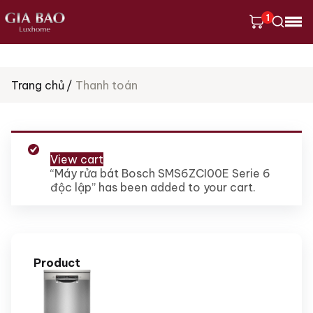
1
Tìm
Trang chủ
Thanh toán
kiếm
sản
phẩm
View cart
“Máy rửa bát Bosch SMS6ZCI00E Serie 6
độc lập” has been added to your cart.