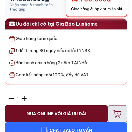
Nhận hàng & thanh toán
Giao hàng & lắp đặt miễn phí
trực tiếp
Ưu đãi chỉ có tại Gia Bảo Luxhome
Giao hàng toàn quốc
1 đổi 1 trong 30 ngày nếu có lỗi từ NSX
Bảo hành chính hãng 2 năm TẠI NHÀ
Cam kết hàng mới 100%, đầy đủ VAT
1
+
MUA ONLINE VỚI GIÁ ƯU ĐÃI
CHAT ZALO TƯ VẤN