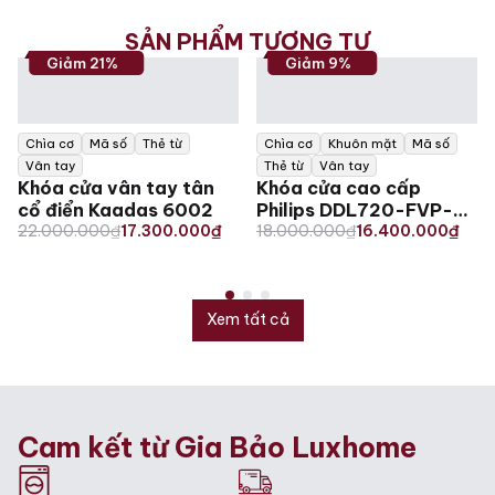
SẢN PHẨM TƯƠNG TỰ
Giảm 21%
Giảm 9%
Chìa cơ
Mã số
Thẻ từ
Chìa cơ
Khuôn mặt
Mã số
Vân tay
Thẻ từ
Vân tay
Khóa cửa vân tay tân
Khóa cửa cao cấp
cổ điển Kaadas 6002
Philips DDL720-FVP-
Original
Current
Original
Current
22.000.000
₫
17.300.000
₫
7HWS - Nhận diện
18.000.000
₫
16.400.000
₫
price
price
price
price
khuôn mặt
was:
is:
was:
is:
22.000.000₫.
17.300.000₫.
18.000.000₫.
16.400.000₫.
Xem tất cả
Cam kết từ Gia Bảo Luxhome