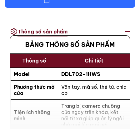
Thông số sản phẩm
BẢNG THÔNG SỐ SẢN PHẨM
Thông số
Chi tiết
Model
DDL702-1HWS
Phương thức mở
Vân tay, mã số, thẻ từ, chìa
cửa
cơ
Trang bị camera chuông
Tiện ích thông
cửa ngay trên khóa, kết
minh
nối từ xa giúp quản lý ngôi
nhà mọi lúc mọi nơi
Bảo mật vân tay siêu nhạy