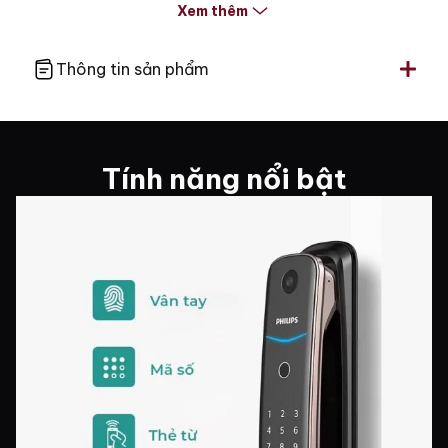
Xem thêm
(mở khóa trong 0.5s), cảm
Tính năng &
biến hồng ngoại mở cửa
Bảo mật
nhanh từ bên trong, tự
Thông tin sản phẩm
động phóng chốt và khóa
cửa ngay khi đóng lại
Hệ thống cảnh
Cảnh báo thông minh,
báo
chống trộm nhanh chóng
Tính năng nổi bật
Bảo hành chính
2 năm
hãng