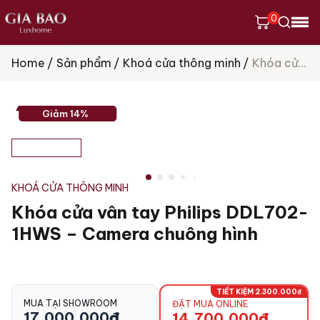
0
Home
Sản phẩm
Khoá cửa thông minh
Khóa cửa vân tay Philips DDL702-1HWS – Camera chuông hình
Tìm
kiếm
sản
phẩm
Giảm 14%
KHOÁ CỬA THÔNG MINH
Khóa cửa vân tay Philips DDL702-
1HWS – Camera chuông hình
TIẾT KIỆM 2.300.000₫
MUA TẠI SHOWROOM
ĐẶT MUA ONLINE
17.000.000
₫
14.700.000
₫