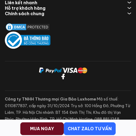
Liên kết nhanh
Hỗ trợ khách hàng
Chính sách chung
Công ty TNHH Thương mại Gia Bảo Luxhome
Mã số thuế:
0110877837, cấp ngày 31/10/2024
Trụ sở: 100 Hồng Đô, Phường Từ
Liêm, TP. Hà Nội
Chi nhánh: BT 154 Đinh Thị Thi, Khu đô thị Vạn
Phúc, Phường Hiệp Bình, TP. Hồ Chí Minh
Hotline:
088.881.1248
CHAT ZALO TƯ VẤN
MUA NGAY