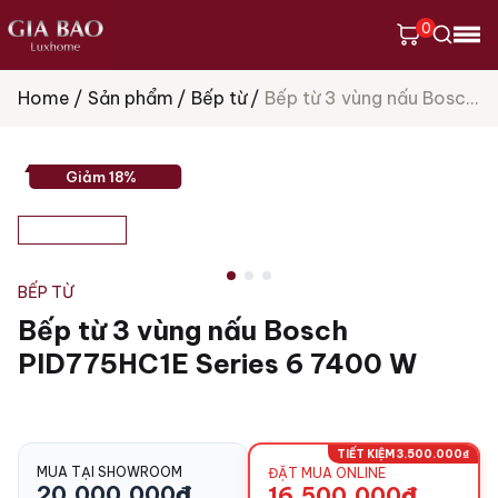
0
Home
Sản phẩm
Bếp từ
Bếp từ 3 vùng nấu Bosch PID775HC1E Series 6 7400 W
Tìm
kiếm
sản
phẩm
Giảm 18%
BẾP TỪ
Bếp từ 3 vùng nấu Bosch
PID775HC1E Series 6 7400 W
TIẾT KIỆM 3.500.000₫
MUA TẠI SHOWROOM
ĐẶT MUA ONLINE
20.000.000
₫
16.500.000
₫