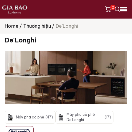
0
Home
Thương hiệu
De'Longhi
Tìm
kiếm
De'Longhi
sản
phẩm
Máy pha cà phê
Máy pha cà phê
(47)
(17)
De'Longhi