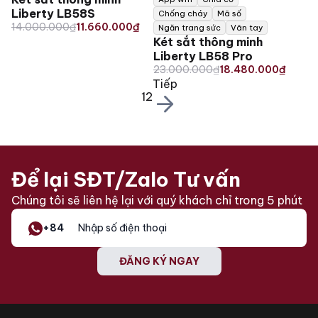
Liberty LB58S
Chống cháy
Mã số
Original
Current
14.000.000
₫
11.660.000
₫
Ngăn trang sức
Vân tay
price
price
Két sắt thông minh
was:
is:
Liberty LB58 Pro
14.000.000₫.
11.660.000₫.
Original
Current
23.000.000
₫
18.480.000
₫
Tiếp
price
price
1
2
was:
is:
23.000.000₫.
18.480.000₫.
Để lại SĐT/Zalo Tư vấn
Chúng tôi sẽ liên hệ lại với quý khách chỉ trong 5 phút
+84
ĐĂNG KÝ NGAY