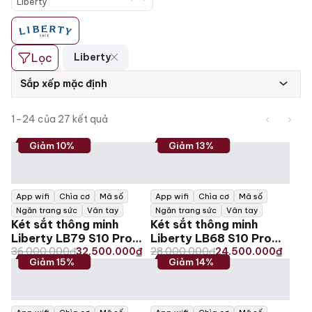
Liberty
Lọc
Liberty
Sắp xếp mặc định
1–24
của
27
kết quả
Giảm 10%
Giảm 13%
App wifi
Chìa cơ
Mã số
App wifi
Chìa cơ
Mã số
Ngăn trang sức
Vân tay
Ngăn trang sức
Vân tay
Két sắt thông minh
Két sắt thông minh
Liberty LB79 S10 Pro
Liberty LB68 S10 Pro
Original
Current
Original
Current
105kg
36.000.000
₫
32.500.000
₫
80kg
28.000.000
₫
24.500.000
₫
Giảm 15%
Giảm 14%
price
price
price
price
was:
is:
was:
is:
36.000.000₫.
32.500.000₫.
28.000.000₫.
24.500.000₫.