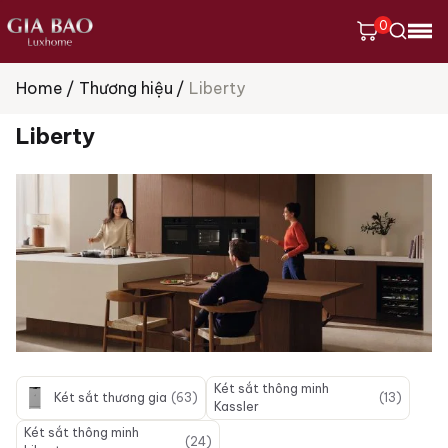
0
Home
Thương hiệu
Liberty
Tìm
kiếm
Liberty
sản
phẩm
Két sắt thông minh
Két sắt thương gia
(63)
(13)
Kassler
Két sắt thông minh
(24)