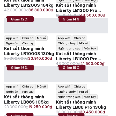
Liberty LB1200S 164kg
Két sắt thông minh
Original
Current
42.000.000
₫
36.300.000
₫
Liberty LB1200 Pro
price
price
Original
Current
184kg
53.000.000
₫
48.500.000
₫
Giảm 12%
Giảm 14%
was:
is:
price
price
42.000.000₫.
36.300.000₫.
was:
is:
53.000.000₫.
48.500.000₫.
App wifi
Chìa cơ
Mã số
App wifi
Chìa cơ
Ngăn ẩn
Vân tay
Chống cháy
Mã số
Két sắt thông minh
Ngăn trang sức
Vân tay
Liberty LB1000S 130kg
Két sắt thông minh
Original
Current
35.000.000
₫
30.910.000
₫
Liberty LB1000 Pro
price
price
Original
Current
170kg
48.000.000
₫
41.500.000
₫
Giảm 16%
Giảm 15%
was:
is:
price
price
35.000.000₫.
30.910.000₫.
was:
is:
48.000.000₫.
41.500.000₫.
App wifi
Chìa cơ
Mã số
App wifi
Chìa cơ
Ngăn ẩn
Vân tay
Chống cháy
Mã số
Két sắt thông minh
Ngăn trang sức
Vân tay
Liberty LB88S 105kg
Két sắt thông minh
Original
Current
23.000.000
₫
19.250.000
₫
Liberty LB88 Pro 130kg
price
price
Original
Current
36.000.000
₫
30.450.000
₫
Giảm 18%
Giảm 11%