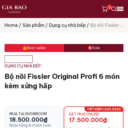
0
Home
Sản phẩm
Dụng cụ nhà bếp
Bộ nồi Fissler Original Profi 6 món kèm xửng hấp
Tìm
kiếm
sản
phẩm
Best seller
Sale
DỤNG CỤ NHÀ BẾP
Bộ nồi Fissler Original Profi 6 món
kèm xửng hấp
TIẾT KIỆM 1.000.000₫
MUA TẠI SHOWROOM
ĐẶT MUA ONLINE
18.500.000
₫
17.500.000
₫
Nhận hàng & thanh toán