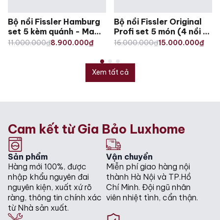
Bộ nồi Fissler Hamburg
Bộ nồi Fissler Original
set 5 kèm quánh - Made
Profi set 5 món (4 nồi +
in Germany
1 quánh) vung kính
Original
Current
Original
Current
11.000.000
₫
8.900.000
₫
16.000.000
₫
15.000.000
₫
price
price
price
price
was:
is:
was:
is:
11.000.000₫.
8.900.000₫.
16.000.000₫.
15.000.000₫.
Xem tất cả
Cam kết từ Gia Bảo Luxhome
Sản phẩm
Vận chuyển
Hàng mới 100%, được
Miễn phí giao hàng nội
nhập khẩu nguyên đai
thành Hà Nội và TP.Hồ
nguyên kiện, xuất xứ rõ
Chí Minh. Đội ngũ nhân
ràng, thông tin chính xác
viên nhiệt tình, cẩn thận.
từ Nhà sản xuất.