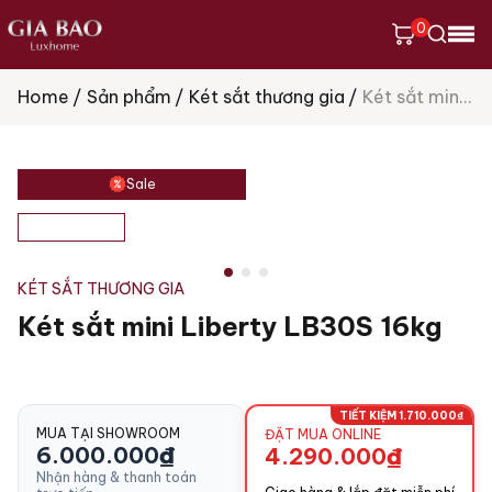
0
Home
Sản phẩm
Két sắt thương gia
Két sắt mini Liberty LB30S 16kg
Tìm
kiếm
sản
phẩm
Sale
KÉT SẮT THƯƠNG GIA
Két sắt mini Liberty LB30S 16kg
TIẾT KIỆM 1.710.000₫
MUA TẠI SHOWROOM
ĐẶT MUA ONLINE
6.000.000
₫
4.290.000
₫
Nhận hàng & thanh toán