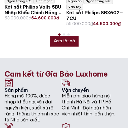
Ngăn trang sức
Tĩnh mạch
Ngăn ẩn
Ngăn trang sức
Két sắt Philips Valis 5BU
Vân tay
Nhập Khẩu Chính Hãng
Két sắt Philips SBX602–
Original
Current
Giá Tốt
63.000.000
₫
54.600.000
₫
7CU
price
price
Original
Current
55.000.000
₫
44.500.000
₫
was:
is:
price
price
63.000.000₫.
54.600.000₫.
was:
is:
55.000.000₫.
44.500.000₫.
Xem tất cả
Cam kết từ Gia Bảo Luxhome
Sản phẩm
Vận chuyển
Hàng mới 100%, được
Miễn phí giao hàng nội
nhập khẩu nguyên đai
thành Hà Nội và TP.Hồ
nguyên kiện, xuất xứ rõ
Chí Minh. Đội ngũ nhân
ràng, thông tin chính xác
viên nhiệt tình, cẩn thận.
từ Nhà sản xuất.