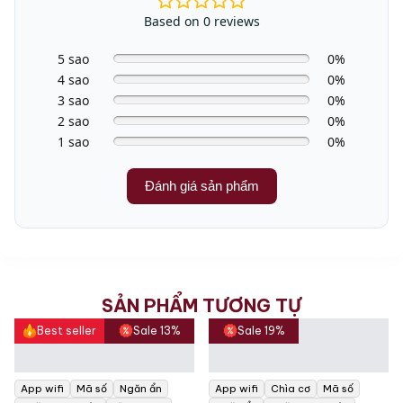
Based on 0 reviews
5 sao
0%
4 sao
0%
3 sao
0%
2 sao
0%
1 sao
0%
Đánh giá sản phẩm
SẢN PHẨM TƯƠNG TỰ
Best seller
Sale 13%
Sale 19%
App wifi
Mã số
Ngăn ẩn
App wifi
Chìa cơ
Mã số