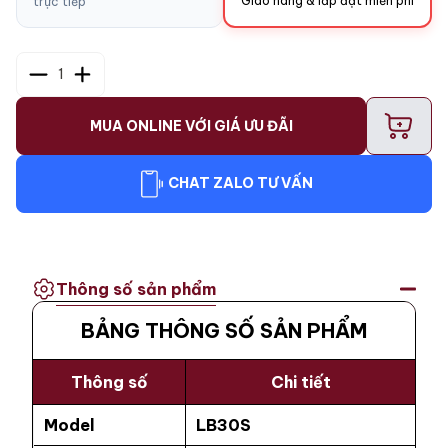
Giao hàng & lắp đặt miễn phí
trực tiếp
1
+
MUA ONLINE VỚI GIÁ ƯU ĐÃI
CHAT ZALO TƯ VẤN
Thông số sản phẩm
BẢNG THÔNG SỐ SẢN PHẨM
Thông số
Chi tiết
Model
LB30S