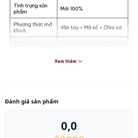
Tình trạng sản
Mới 100%
phẩm
Phương thức mở
Vân tay + Mã số + Chìa cơ
khoá
Tính năng
Kết nối app, giám sát từ xa
Kích thước (Cao
30 x 39 x 30 cm
Xem thêm
x Rộng x Sâu)
Trọng lượng
16 kg
Chất liệu
Thép đúc nguyên khối
Màu sắc
Nỉ xám, Gold be, Trắng sữa
Đánh giá sản phẩm
Bảo hành chính
2 năm
hãng
0,0