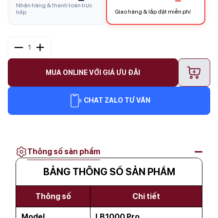
Nhận hàng & thanh toán trực
Giao hàng & lắp đặt miễn phí
tiếp
1
+
MUA ONLINE VỚI GIÁ ƯU ĐÃI
CHAT ZALO TƯ VẤN
Thông số sản phẩm
BẢNG THÔNG SỐ SẢN PHẨM
Thông số
Chi tiết
Model
LB1000 Pro