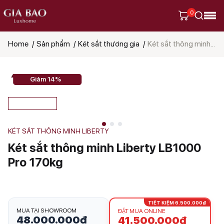
0
Home
Sản phẩm
Két sắt thương gia
Két sắt thông minh Liberty LB1000 Pro 170kg
Tìm
kiếm
sản
phẩm
Giảm 14%
KÉT SẮT THÔNG MINH LIBERTY
Két sắt thông minh Liberty LB1000
Pro 170kg
TIẾT KIỆM 6.500.000₫
MUA TẠI SHOWROOM
ĐẶT MUA ONLINE
48.000.000
₫
41.500.000
₫