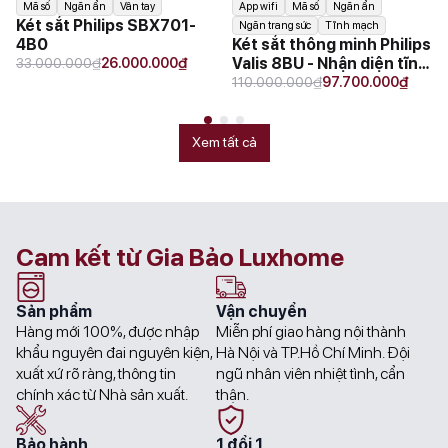
Mã số
Ngăn ẩn
Vân tay
App wifi
Mã số
Ngăn ẩn
Két sắt Philips SBX701-
Ngăn trang sức
Tĩnh mạch
4B0
Két sắt thông minh Philips
Original
Current
₫
₫
Valis 8BU - Nhận diện tĩnh
33.000.000
26.000.000
price
price
Original
Current
mạch
₫
₫
110.000.000
97.700.000
was:
is:
price
price
33.000.000₫.
26.000.000₫.
was:
is:
110.000.000₫.
97.700.000₫.
Xem tất cả
Cam kết từ Gia Bảo Luxhome
Sản phẩm
Vận chuyển
Hàng mới 100%, được nhập
Miễn phí giao hàng nội thành
khẩu nguyên đai nguyên kiện,
Hà Nội và TP.Hồ Chí Minh. Đội
xuất xứ rõ ràng, thông tin
ngũ nhân viên nhiệt tình, cẩn
chính xác từ Nhà sản xuất.
thận.
Bảo hành
1 đổi 1