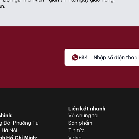
ận.
+84
Liên kết nhanh
chính:
Về chúng tôi
g Đô, Phường Từ
Sản phẩm
P.Hà Nội
Tin tức
nh Hồ Chí Minh:
Video