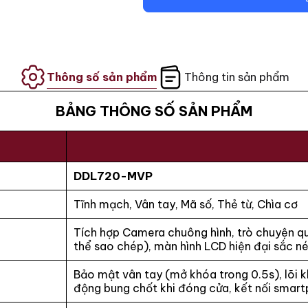
Thông số sản phẩm
Thông tin sản phẩm
BẢNG THÔNG SỐ SẢN PHẨM
DDL720-MVP
Tĩnh mạch, Vân tay, Mã số, Thẻ từ, Chìa cơ
Tích hợp Camera chuông hình, trò chuyện qu
thể sao chép), màn hình LCD hiện đại sắc n
Bảo mật vân tay (mở khóa trong 0.5s), lõi 
động bung chốt khi đóng cửa, kết nối smar