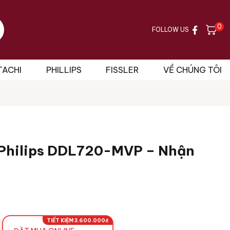
0
FOLLOW US
TACHI
PHILLIPS
FISSLER
VỀ CHÚNG TÔI
 Philips DDL720-MVP – Nhận
TIẾT KIỆM 3.600.000₫