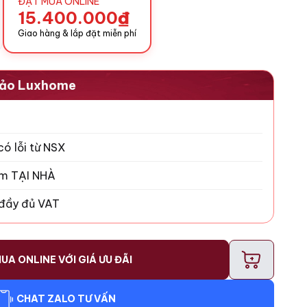
ĐẶT MUA ONLINE
15.400.000
₫
Giao hàng & lắp đặt miễn phí
 Bảo Luxhome
có lỗi từ NSX
ăm TẠI NHÀ
 đầy đủ VAT
+
UA ONLINE VỚI GIÁ ƯU ĐÃI
CHAT ZALO TƯ VẤN