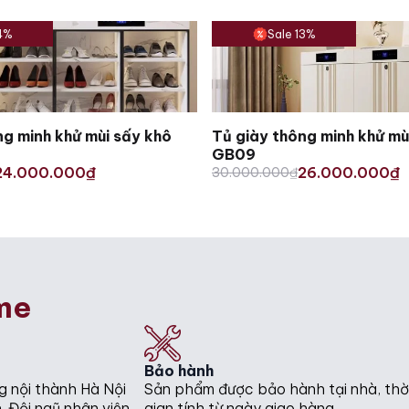
14%
Sale 13%
ng minh khử mùi sấy khô
Tủ giày thông minh khử mù
GB09
Original
Current
24.000.000
26.000.000
₫
30.000.000
₫
₫
price
price
was:
is:
.
.
30.000.000₫.
26.000.000₫.
me
Bảo hành
g nội thành Hà Nội
Sản phẩm được bảo hành tại nhà, thờ
. Đội ngũ nhân viên
gian tính từ ngày giao hàng.