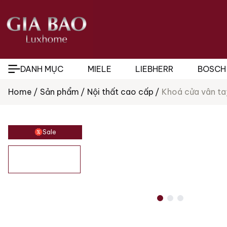
DANH MỤC
MIELE
LIEBHERR
BOSCH
Home
Sản phẩm
Nội thất cao cấp
Khoá cửa vân ta
Tìm
kiếm
sản
phẩm
Sale