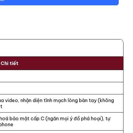
Chi tiết
a video, nhận diện tĩnh mạch lòng bàn tay (không
ét
khoá bảo mật cấp C (ngăn mọi ý đồ phá hoại), tự
tphone