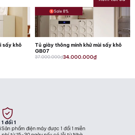
Sale 8%
i sấy khô
Tủ giày thông minh khử mùi sấy khô
GB07
Original
Current
34.000.000
37.000.000
₫
₫
price
price
was:
is:
37.000.000₫.
34.000.000₫.
1 đổi 1
i
Sản phẩm điện máy được 1 đổi 1 miễn
phí từ 15-30 ngày nếu có lỗi từ Nhà