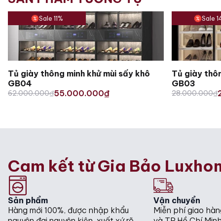
Sale 11%
Sale 
Tủ giày thông minh khử mùi sấy khô
Tủ giày thô
GB04
GB03
Original
Current
Original
Current
55.000.000
62.000.000
₫
₫
28.000.000
₫
price
price
price
price
was:
is:
was:
is:
62.000.000₫.
55.000.000₫.
28.000.000₫
24.000.000₫
Cam kết từ Gia Bảo Luxho
Sản phẩm
Vận chuyển
Hàng mới 100%, được nhập khẩu
Miễn phí giao hàn
nguyên đai nguyên kiện, xuất xứ rõ
và TP.Hồ Chí Minh