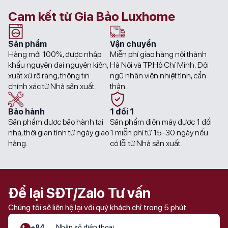
Preheat dishes (Làm nóng món
Cam kết từ Gia Bảo Luxhome
ăn)
Sản phẩm
Vận chuyển
1 Khay nướng
Hàng mới 100%, được nhập
Miễn phí giao hàng nội thành
1 Giá đỡ
khẩu nguyên đai nguyên kiện,
Hà Nội và TP.Hồ Chí Minh. Đội
xuất xứ rõ ràng, thông tin
Phụ kiện đi kèm
ngũ nhân viên nhiệt tình, cẩn
1 chảo đa năng, có đục lỗ, size XL
chính xác từ Nhà sản xuất.
thận.
1 bình chứa nước, không đục lỗ,
size S
Bảo hành
1 đổi 1
Sản phẩm được bảo hành tại
Sản phẩm điện máy được 1 đổi
Khóa trẻ em
nhà, thời gian tính từ ngày giao
1 miễn phí từ 15-30 ngày nếu
Đèn báo nhiệt dư
hàng.
có lỗi từ Nhà sản xuất.
Tính năng an
Ngắt điện an toàn
toàn
Lò nướng, nút khởi động, khóa
cửa cơ
Để lại SĐT/Zalo Tư vấn
Chúng tôi sẽ liên hệ lại với quý khách chỉ trong 5 phút
Tính năng EcoClean Direct
Nhẹ nhàng làm
sạch
Tính năng HydroClean
+84