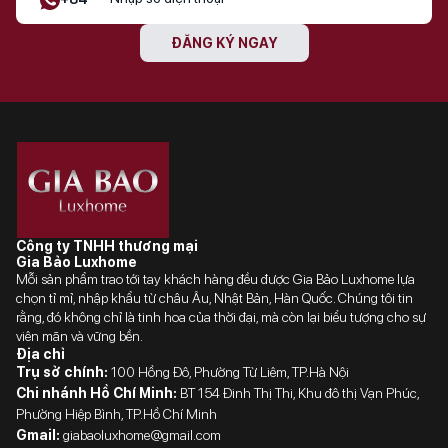
ĐĂNG KÝ NGAY
Chức năng hơi
Có
nước
Làm nóng trước
Có
nhanh
Chức năng Pizza
Có
Bắt đầu nhanh
Có
Công ty TNHH thương mại
Gia Bảo Luxhome
Mỗi sản phẩm trao tới tay khách hàng đều được Gia Bảo Luxhome lựa
Tần số
50; 60 Hz
chọn tỉ mỉ, nhập khẩu từ châu Âu, Nhật Bản, Hàn Quốc. Chúng tôi tin
rằng, đó không chỉ là tinh hoa của thời đại, mà còn lại biểu tượng cho sự
Cường độ dòng
viên mãn và vững bền.
10A
điện
Địa chỉ
Trụ sở chính:
100 Hồng Đô, Phường Từ Liêm, TP.Hà Nội
Chi nhánh Hồ Chí Minh:
BT 154 Đinh Thị Thi, Khu đô thị Vạn Phúc,
Công suất
1220W
Phường Hiệp Bình, TP.Hồ Chí Minh
Gmail:
giabaoluxhome@gmail.com