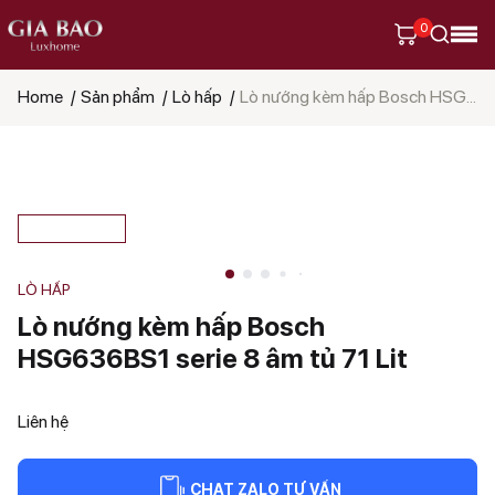
0
Home
Sản phẩm
Lò hấp
Lò nướng kèm hấp Bosch HSG636BS1 serie 8 âm tủ 71 Lit
Tìm
kiếm
sản
phẩm
LÒ HẤP
Lò nướng kèm hấp Bosch
HSG636BS1 serie 8 âm tủ 71 Lit
Liên hệ
CHAT ZALO TƯ VẤN