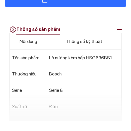
Thông số sản phẩm
Nội dung
Thông số kỹ thuật
Tên sản phẩm
Lò nướng kèm hấp HSG636BS1
Thương hiệu
Bosch
Serie
Serie 8
Xuất xứ
Đức
Nhãn năng
A+ (Theo thang đo từ A+++ đến D)
lượng