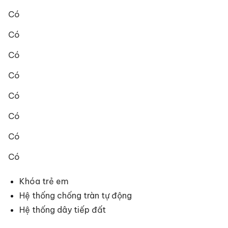
Có
Có
Có
Có
Có
Có
Có
Có
Khóa trẻ em
Hệ thống chống tràn tự động
Hệ thống dây tiếp đất