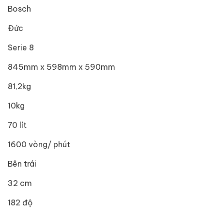
Bosch
Đức
Serie 8
845mm x 598mm x 590mm
81,2kg
10kg
70 lít
1600 vòng/ phút
Bên trái
32 cm
182 độ