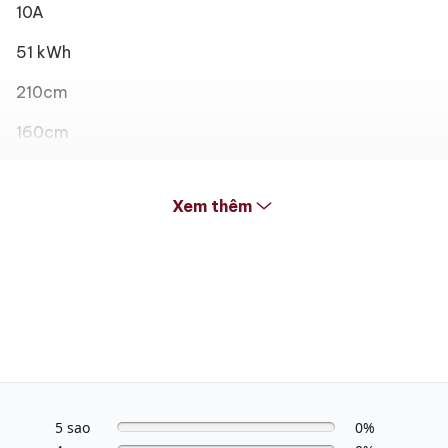
10A
51 kWh
210cm
160cm
160cm
Xem thêm
Phích cắm GB
3 năm
5 sao
0%