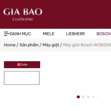
DANH MỤC
MIELE
LIEBHERR
BOSCH
Home
Sản phẩm
Máy giặt
Máy giặt Bosch WGB2560
Tìm
kiếm
sản
phẩm
Sale