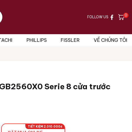
0
FOLLOW US
TACHI
PHILLIPS
FISSLER
VỀ CHÚNG TÔI
GB2560X0 Serie 8 cửa trước
TIẾT KIỆM 2.010.000₫