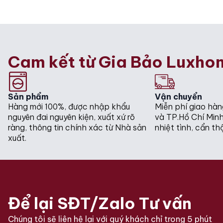
was:
is:
was:
is:
150.000.000₫.
145.000.000₫.
150.000.000
145.000.000
Cam kết từ Gia Bảo Luxho
Sản phẩm
Vận chuyển
Hàng mới 100%, được nhập khẩu
Miễn phí giao hàn
nguyên đai nguyên kiện, xuất xứ rõ
và TP.Hồ Chí Minh
ràng, thông tin chính xác từ Nhà sản
nhiệt tình, cẩn th
xuất.
Để lại SĐT/Zalo Tư vấn
Chúng tôi sẽ liên hệ lại với quý khách chỉ trong 5 phút