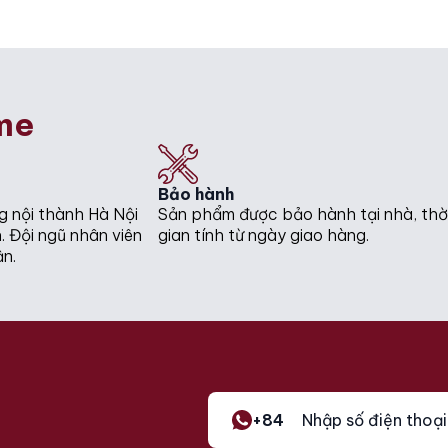
was:
is:
₫.
₫.
31.000.000₫.
28.990.000₫.
me
Bảo hành
g nội thành Hà Nội
Sản phẩm được bảo hành tại nhà, thờ
. Đội ngũ nhân viên
gian tính từ ngày giao hàng.
ận.
+84