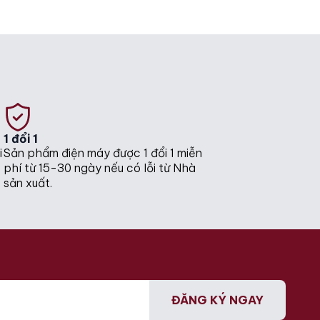
was:
is:
150.000.000₫.
145.000.000₫.
1 đổi 1
i
Sản phẩm điện máy được 1 đổi 1 miễn
phí từ 15-30 ngày nếu có lỗi từ Nhà
sản xuất.
ĐĂNG KÝ NGAY