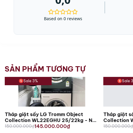
Based on 0 reviews
SẢN PHẨM TƯƠNG TỰ
Sale 3%
Sale 
Tháp giặt sấy LG Tromm Object
Tháp giặt 
Collection WL22EGHU 25/22kg - Nội
Collection
Original
Current
Original
Current
địa Hàn
145.000.000
địa Hàn
150.000.000
₫
₫
150.000.000
₫
price
price
price
price