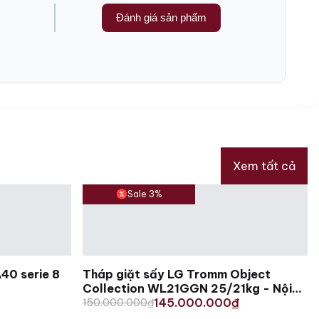
Đánh giá sản phẩm
Xem tất cả
Sale 3%
0 serie 8
Tháp giặt sấy LG Tromm Object
Collection WL21GGN 25/21kg - Nội
Original
Current
địa Hàn
145.000.000
150.000.000
₫
₫
price
price