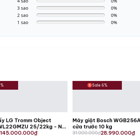
4 sao
0%
3 sao
0%
2 sao
0%
1 sao
0%
3%
Sale 6%
sấy LG Tromm Object
Máy giặt Bosch WGB256A4
 WL22GMZU 25/22kg - Nội
cửa trước 10 kg
Original
Current
145.000.000
28.990.000
₫
31.000.000
₫
₫
price
price