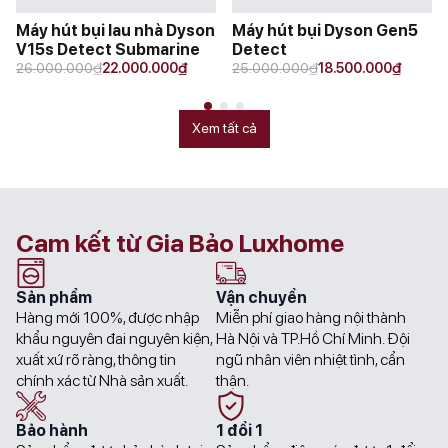
Máy hút bụi lau nhà Dyson
Máy hút bụi Dyson Gen5
V15s Detect Submarine
Detect
Original
Current
Original
Current
₫
₫
₫
₫
26.000.000
22.000.000
25.000.000
18.500.000
price
price
price
price
was:
is:
was:
is:
26.000.000₫.
22.000.000₫.
25.000.000₫.
18.500.000₫.
Xem tất cả
Cam kết từ Gia Bảo Luxhome
Sản phẩm
Vận chuyển
Hàng mới 100%, được nhập
Miễn phí giao hàng nội thành
khẩu nguyên đai nguyên kiện,
Hà Nội và TP.Hồ Chí Minh. Đội
xuất xứ rõ ràng, thông tin
ngũ nhân viên nhiệt tình, cẩn
chính xác từ Nhà sản xuất.
thận.
Bảo hành
1 đổi 1