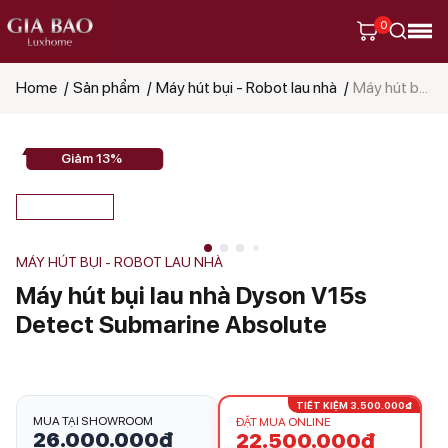
0
Home
Sản phẩm
Máy hút bụi - Robot lau nhà
Máy hút bụi lau nhà Dyson V15s Detect Submarine Absolute
Tìm
kiếm
sản
phẩm
Giảm 13%
MÁY HÚT BỤI - ROBOT LAU NHÀ
Máy hút bụi lau nhà Dyson V15s
Detect Submarine Absolute
TIẾT KIỆM 3.500.000₫
MUA TẠI SHOWROOM
ĐẶT MUA ONLINE
26.000.000
₫
22.500.000
₫