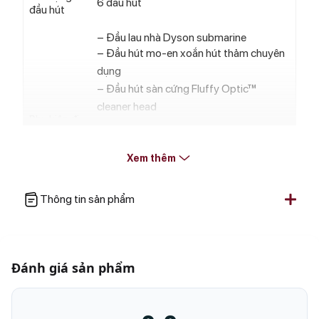
6 đầu hút
đầu hút
– Đầu lau nhà Dyson submarine
– Đầu hút mo-en xoắn hút thảm chuyên
dụng
– Đầu hút sàn cứng Fluffy Optic™
cleaner head
Phụ kiện đi
– Đầu hút khe hẹp kết hợp
kèm
– Đầu hút Công cụ quét bụi và kẽ hở tích
Xem thêm
hợp
– Đầu hút chuyên dụng được dùng để
hút tóc và lông vật nuôi (Mini Motorized
Thông tin sản phẩm
head)
Lực hút
230AW
(max)
Đánh giá sản phẩm
Thể tích
ngăn chứa
760 ml
bụi