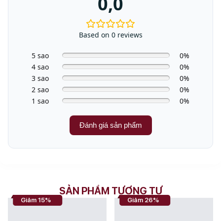
0,0
Thời gian
4.5h
sạc
Based on 0 reviews
Thời gian
hoạt động
60 phút
5 sao
0%
tối đa
4 sao
0%
3 sao
0%
Trọng
3.1 kg
2 sao
0%
lượng máy
1 sao
0%
Đánh giá sản phẩm
SẢN PHẨM TƯƠNG TỰ
Giảm 15%
Giảm 26%