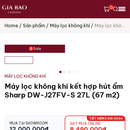
0
Home
Sản phẩm
Máy lọc không khí
Máy lọc không khi kết hợp hút ẩm Sharp DW-J27FV-S 27L (67 m2)
Tìm
kiếm
sản
phẩm
Sale
MÁY LỌC KHÔNG KHÍ
Máy lọc không khi kết hợp hút ẩm
Sharp DW-J27FV-S 27L (67 m2)
TIẾT KIỆM 3.510.000₫
MUA TẠI SHOWROOM
ĐẶT MUA ONLINE
12.000.000
₫
8.490.000
₫