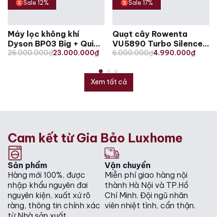
Sale 12%
Sale 17%
Máy lọc không khí
Quạt cây Rowenta
Dyson BP03 Big + Quiet
VU5890 Turbo Silence
Original
Current
Original
Current
Formaldehyde
26.000.000
₫
23.000.000
₫
Extreme+
6.000.000
₫
4.990.000
₫
price
price
price
price
was:
is:
was:
is:
26.000.000₫.
23.000.000₫.
6.000.000₫.
4.990.000₫.
Xem tất cả
Cam kết từ Gia Bảo Luxhome
Sản phẩm
Vận chuyển
Hàng mới 100%, được
Miễn phí giao hàng nội
nhập khẩu nguyên đai
thành Hà Nội và TP.Hồ
nguyên kiện, xuất xứ rõ
Chí Minh. Đội ngũ nhân
ràng, thông tin chính xác
viên nhiệt tình, cẩn thận.
từ Nhà sản xuất.