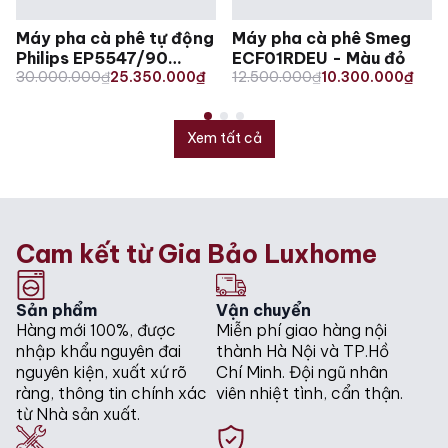
Máy pha cà phê tự động
Máy pha cà phê Smeg
Philips EP5547/90
ECF01RDEU - Màu đỏ
Original
Current
Original
Current
Series 5500
30.000.000
₫
25.350.000
₫
12.500.000
₫
10.300.000
₫
price
price
price
price
was:
is:
was:
is:
30.000.000₫.
25.350.000₫.
12.500.000₫.
10.300.000₫.
Xem tất cả
Cam kết từ Gia Bảo Luxhome
Sản phẩm
Vận chuyển
Hàng mới 100%, được
Miễn phí giao hàng nội
nhập khẩu nguyên đai
thành Hà Nội và TP.Hồ
nguyên kiện, xuất xứ rõ
Chí Minh. Đội ngũ nhân
ràng, thông tin chính xác
viên nhiệt tình, cẩn thận.
từ Nhà sản xuất.