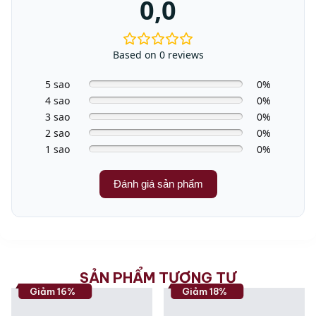
0,0
Dung tích chứa
Bình đựng nguyên liệu (cà
phê): 1.25 Lít
Kích thước
24 – 24.5 x 25.6 – 26 x 36
Based on 0 reviews
(RxSxC)
– 36.1 cm
5 sao
0%
Khối lượng
3.4 kg
4 sao
0%
3 sao
0%
2 sao
0%
1 sao
0%
Đánh giá sản phẩm
SẢN PHẨM TƯƠNG TỰ
Giảm 16%
Giảm 18%