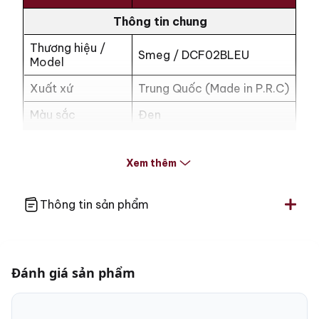
Thông tin chung
Thương hiệu /
Smeg / DCF02BLEU
Model
Xuất xứ
Trung Quốc (Made in P.R.C)
Màu sắc
Đen
Loại máy / Bảo
Máy pha cà phê bán tự
hành
động / 12 tháng
Xem thêm
Hiệu suất & Điện năng
Thông tin sản phẩm
Công suất
1050W
Điện áp
220 – 240 V
Thiết kế & Kích thước
Đánh giá sản phẩm
Chất liệu vỏ máy
Thép không gỉ (bền bỉ)
Ngăn chứa nước: 1.4 Lít /