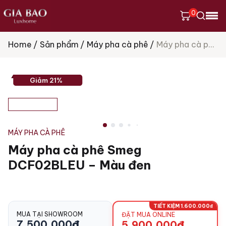
0
Home
Sản phẩm
Máy pha cà phê
Máy pha cà phê Smeg DCF02BLEU – Màu đen
Tìm
kiếm
sản
phẩm
Giảm 21%
MÁY PHA CÀ PHÊ
Máy pha cà phê Smeg
DCF02BLEU – Màu đen
TIẾT KIỆM 1.600.000₫
MUA TẠI SHOWROOM
ĐẶT MUA ONLINE
7.500.000
₫
5.900.000
₫