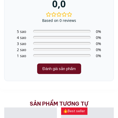
0,0
Công suất định mức đầy
2
đủ (kW)
Based on 0 reviews
Cầu chì (A)
10
5 sao
0%
Điện áp (V)
230
4 sao
0%
3 sao
0%
Tần số
50 Hz
2 sao
0%
1 sao
0%
Kích thước thiết bị
805 x 598 x 600
(CxRxS)
mm
Đánh giá sản phẩm
Trọng lượng
57 kg
SẢN PHẨM TƯƠNG TỰ
Best seller