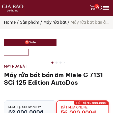
0
Home
Sản phẩm
Máy rửa bát
Máy rửa bát bán âm Miele G 7131 SCi 125 Edition AutoDos
Tìm
kiếm
sản
phẩm
Sale
MÁY RỬA BÁT
Máy rửa bát bán âm Miele G 7131
SCi 125 Edition AutoDos
TIẾT KIỆM 6.000.000₫
MUA TẠI SHOWROOM
ĐẶT MUA ONLINE
62.000.000
₫
56.000.000
₫