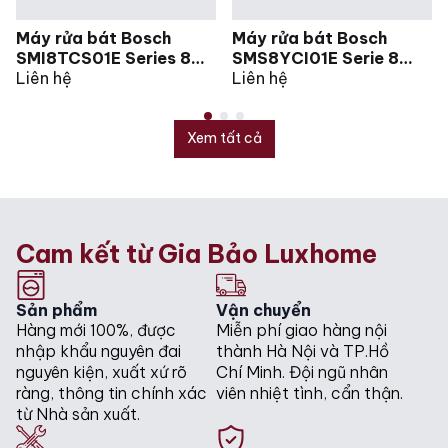
Máy rửa bát Bosch
Máy rửa bát Bosch
SMI8TCS01E Series 8
SMS8YCI01E Serie 8
bán âm
Liên hệ
độc lập
Liên hệ
Xem tất cả
Cam kết từ Gia Bảo Luxhome
Sản phẩm
Vận chuyển
Hàng mới 100%, được
Miễn phí giao hàng nội
nhập khẩu nguyên đai
thành Hà Nội và TP.Hồ
nguyên kiện, xuất xứ rõ
Chí Minh. Đội ngũ nhân
ràng, thông tin chính xác
viên nhiệt tình, cẩn thận.
từ Nhà sản xuất.