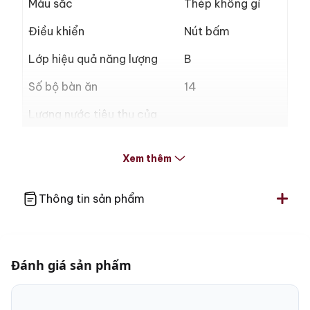
Màu sắc
Thép không gỉ
Điều khiển
Nút bấm
Lớp hiệu quả năng lượng
B
Số bộ bàn ăn
14
Lượng nước tiêu thụ của
chương trình Eco tên mỗi
6 lít
lần chạy
Xem thêm
Thép không gỉ, an
Bộ lọc dầu mỡ
toàn trong máy
rửa bát
Thông tin sản phẩm
Điện năng tiêu thụ trong
0.74 kWh
chương trình Eco
Đánh giá sản phẩm
Thời lượng của chương
238 min
trình Eco tính bằng phút
Độ ồn
45 dB