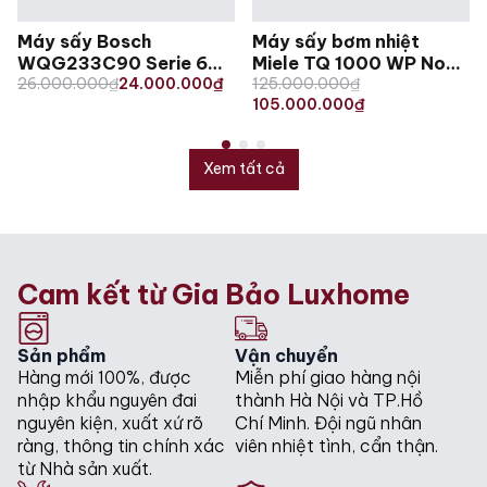
trình
Máy sấy Bosch
Máy sấy bơm nhiệt
Trợ lý sấy khô
WQG233C90 Serie 6
Miele TQ 1000 WP Nova
Chương trình yêu thích
Original
Current
Original
Current
Heatpump 8kg
26.000.000
₫
24.000.000
₫
Edition 9kg
125.000.000
₫
Tiện ích
price
price
price
price
105.000.000
₫
Đèn LED
was:
is:
was:
is:
MultiLingua
26.000.000₫.
24.000.000₫.
125.000.000₫.
105.000.000₫.
Xem tất cả
Mức độ tiếng ồn thấp nhất
Hệ thống thoát nước ngưng
tích hợp
AddLoad
EcoFeedback
Cam kết từ Gia Bảo Luxhome
Công nghệ EcoDry
Bộ trao đổi nhiệt không
Sản phẩm
Vận chuyển
cần bảo dưỡng
Hàng mới 100%, được
Miễn phí giao hàng nội
Động cơ ProfiEco
nhập khẩu nguyên đai
thành Hà Nội và TP.Hồ
nguyên kiện, xuất xứ rõ
Chí Minh. Đội ngũ nhân
ràng, thông tin chính xác
viên nhiệt tình, cẩn thận.
Điện áp: 220-240V
Tính năng an
từ Nhà sản xuất.
Cấp hiệu quả năng lượng A
toàn