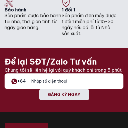
+++
Bảo hành
1 đổi 1
Loại gas máy
Sản phẩm được bảo hành
Sản phẩm điện máy được
Có
nén sử dụng
tại nhà, thời gian tính từ
1 đổi 1 miễn phí từ 15-30
ngày giao hàng.
ngày nếu có lỗi từ Nhà
anti-crease
sản xuất.
Gentle plus
refresh
Eco
Bản lề cửa
buzzer
Quick
Để lại SĐT/Zalo Tư vấn
DryCare 40
Chúng tôi sẽ liên hệ lại với quý khách chỉ trong 5 phút
DryFresh
PowerFresh
+84
Kích thước
643x596x850mm
thiết bị
ĐĂNG KÝ NGAY
Khối lượng
62kg