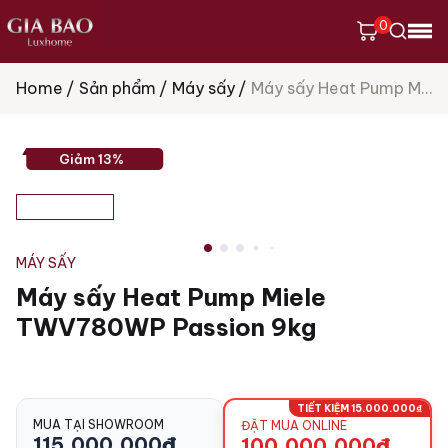
0
Home
Sản phẩm
Máy sấy
Máy sấy Heat Pump Miele TWV780WP Passion 9kg
Tìm
kiếm
sản
phẩm
Giảm 13%
MÁY SẤY
Máy sấy Heat Pump Miele
TWV780WP Passion 9kg
TIẾT KIỆM 15.000.000₫
MUA TẠI SHOWROOM
ĐẶT MUA ONLINE
115.000.000
₫
100.000.000
₫