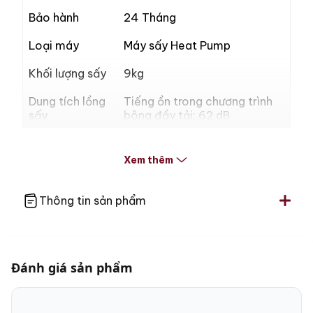
Bảo hành
24 Tháng
Loại máy
Máy sấy Heat Pump
Khối lượng sấy
9kg
Dung tích lồng
Tiếng ồn trong chương trình
sấy
bông đầy tải: 62 dB
– Automatic plus
– Cotton
Xem thêm
– cotton eco
– Easy-care
– delicates
Thông tin sản phẩm
– dress shirts
– finish silk
– finish wool
– express
Đánh giá sản phẩm
– Jeans
– outdoors
Chương trình
– Impregnate
sấy
– sportswear