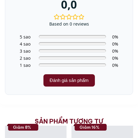
0,0
– Pillow normal
– Pillow large
– cotton hygiene
– Ventilate cold
Based on 0 reviews
– Ventilate warm
basket program
5 sao
0%
Extra-quiet
4 sao
0%
pre-ironing
3 sao
0%
bedding
2 sao
0%
finish steam
1 sao
0%
Kết nối mạng với Miele @
Đánh giá sản phẩm
home
Wash2Dry
Bắt đầu chậm tối đa 24
giờ
Thời gian còn lại hiển thị
SẢN PHẨM TƯƠNG TỰ
Hiển thị thời gian trong
Giảm 8%
Giảm 16%
ngày
Hiển thị trình tự chương