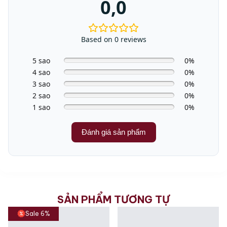
0,0
Công suất tiêu thụ
455kWh / năm
điện hàng năm
Trọng lượng
35kg
Based on 0 reviews
Thị trường
Nhật bản
5 sao
0%
4 sao
0%
3 sao
0%
2 sao
0%
1 sao
0%
Đánh giá sản phẩm
SẢN PHẨM TƯƠNG TỰ
Sale 6%