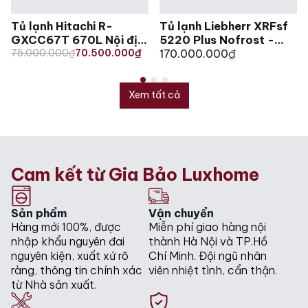
Tủ lạnh Hitachi R-
Tủ lạnh Liebherr XRFsf
GXCC67T 670L Nội địa
5220 Plus Nofrost -
Original
Current
Nhật
75.000.000
₫
70.500.000
₫
676L
170.000.000
₫
price
price
was:
is:
75.000.000₫.
70.500.000₫.
Xem tất cả
Cam kết từ Gia Bảo Luxhome
Sản phẩm
Vận chuyển
Hàng mới 100%, được
Miễn phí giao hàng nội
nhập khẩu nguyên đai
thành Hà Nội và TP.Hồ
nguyên kiện, xuất xứ rõ
Chí Minh. Đội ngũ nhân
ràng, thông tin chính xác
viên nhiệt tình, cẩn thận.
từ Nhà sản xuất.