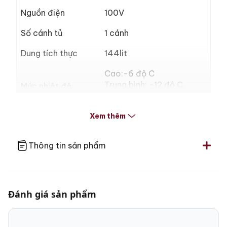
Nguồn điện
100V
Số cánh tủ
1 cánh
Dung tích thực
144lit
Cao:-6 độ C
Trung bình: -12 độ C
Mức nhiệt độ
Thấp: -18 độ C
Xem thêm
Không đóng tuyết
Tiết kiệm điện với công
nghệ Inverter
Thông tin sản phẩm
Tính năng
Hoạt động êm
Trữ đông thực phẩm ở
nhiệt độ sâu
Đánh giá sản phẩm
480 x 1291 x 586 mm (
Kích thước
rộng x cao x sâu)