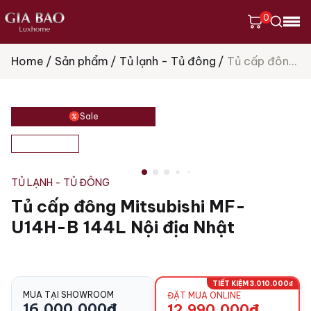
0
Home
Sản phẩm
Tủ lạnh - Tủ đông
Tủ cấp đông Mitsubishi MF-U14H-B 144L Nội địa Nhật
Tìm
kiếm
sản
phẩm
Sale
TỦ LẠNH - TỦ ĐÔNG
Tủ cấp đông Mitsubishi MF-
U14H-B 144L Nội địa Nhật
TIẾT KIỆM 3.010.000₫
MUA TẠI SHOWROOM
ĐẶT MUA ONLINE
16.000.000
₫
12.990.000
₫