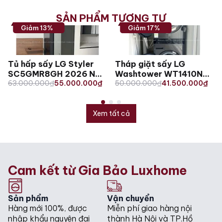
SẢN PHẨM TƯƠNG TỰ
Giảm 13%
Giảm 17%
Tủ hấp sấy LG Styler
Tháp giặt sấy LG
SC5GMR8GH 2026 Nội
Washtower WT1410NHB
Original
Current
Original
Current
địa Hàn
63.000.000
₫
55.000.000
₫
14/10kg - Bản xuất
50.000.000
₫
41.500.000
₫
price
price
price
price
was:
is:
was:
is:
63.000.000₫.
55.000.000₫.
50.000.000₫.
41.500.000₫.
Xem tất cả
Cam kết từ Gia Bảo Luxhome
Sản phẩm
Vận chuyển
Hàng mới 100%, được
Miễn phí giao hàng nội
nhập khẩu nguyên đai
thành Hà Nội và TP.Hồ