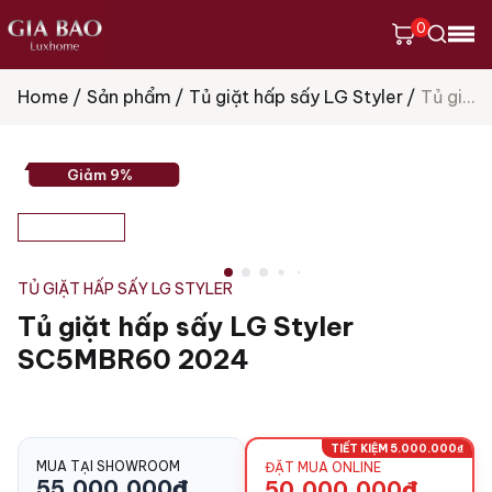
0
Home
Sản phẩm
Tủ giặt hấp sấy LG Styler
Tủ giặt hấp sấy LG Styler SC5MBR60 2024
Tìm
kiếm
sản
phẩm
Giảm 9%
TỦ GIẶT HẤP SẤY LG STYLER
Tủ giặt hấp sấy LG Styler
SC5MBR60 2024
TIẾT KIỆM 5.000.000₫
MUA TẠI SHOWROOM
ĐẶT MUA ONLINE
55.000.000
₫
50.000.000
₫