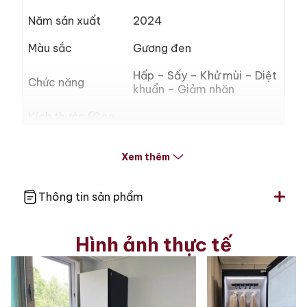
Năm sản xuất
2024
Màu sắc
Gương đen
Hấp – Sấy – Khử mùi – Diệt
Chức năng
khuẩn – Giảm nhăn
Kích thước (Cao
196,5 × 60 × 62 (cm)
x Rộng x Sâu)
Công suất
Xem thêm
1500W
Điện áp
220V
Thông tin sản phẩm
Trọng lượng
87kg
Hình ảnh thực tế
5 móc giặt + 1 móc treo
Móc treo
quần
Bảo hành
1 năm