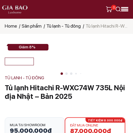
0
Home
Sản phẩm
Tủ lạnh - Tủ đông
Tủ lạnh Hitachi R-WXC74W 735L Nội địa Nhật – Bản 2025
Tìm
kiếm
sản
phẩm
Giảm 8%
TỦ LẠNH - TỦ ĐÔNG
Tủ lạnh Hitachi R-WXC74W 735L Nội
địa Nhật – Bản 2025
TIẾT KIỆM 8.000.000₫
MUA TẠI SHOWROOM
ĐẶT MUA ONLINE
95.000.000
₫
87.000.000
₫