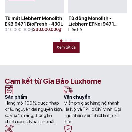
Tủ mát Liebherr Monolith
Tủ đông Monolith -
EKB 9471 BioFresh - 430L
Liebherr EFNei 9471
Original
Current
₫
₫
NoFrost - 245L
Liên hệ
340.000.000
330.000.000
price
price
was:
is:
340.000.000₫.
330.000.000₫.
Xem tất cả
Cam kết từ Gia Bảo Luxhome
Sản phẩm
Vận chuyển
Hàng mới 100%, được nhập
Miễn phí giao hàng nội thành
khẩu nguyên đai nguyên kiện,
Hà Nội và TP.Hồ Chí Minh. Đội
xuất xứ rõ ràng, thông tin
ngũ nhân viên nhiệt tình, cẩn
chính xác từ Nhà sản xuất.
thận.