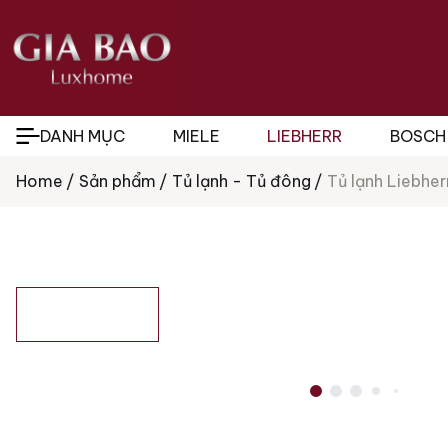
DANH MỤC
MIELE
LIEBHERR
BOSCH
Home
Sản phẩm
Tủ lạnh - Tủ đông
Tủ lạnh Liebhe
Tìm
kiếm
sản
phẩm