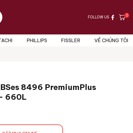
0
FOLLOW US
TACHI
PHILLIPS
FISSLER
VỀ CHÚNG TÔI
 SBSes 8496 PremiumPlus
 – 660L