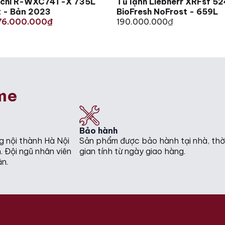
tachi R-WXC74T-X 735L
Tủ lạnh Liebherr XRFsf 52
t - Bản 2023
BioFresh NoFrost - 659L
76.000.000
190.000.000
₫
₫
.
.
me
Bảo hành
g nội thành Hà Nội
Sản phẩm được bảo hành tại nhà, thờ
. Đội ngũ nhân viên
gian tính từ ngày giao hàng.
ận.