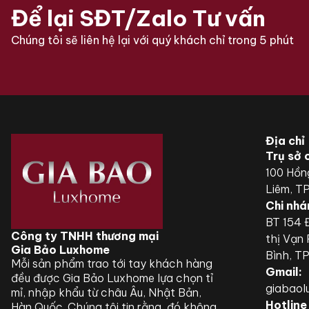
Để lại SĐT/Zalo Tư vấn
Chúng tôi sẽ liên hệ lại với quý khách chỉ trong 5 phút
Địa chỉ
Trụ sở 
100 Hồn
Liêm, T
Chi nhá
BT 154 Đ
Công ty TNHH thương mại
thị Vạn
Gia Bảo Luxhome
Bình, T
Mỗi sản phẩm trao tới tay khách hàng
Gmail:
đều được Gia Bảo Luxhome lựa chọn tỉ
giabao
mỉ, nhập khẩu từ châu Âu, Nhật Bản,
Hotline
Hàn Quốc. Chúng tôi tin rằng, đó không