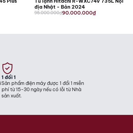
45 Plus
Tủ lạnh Hitachi R-WXC74V 735L Nội
địa Nhật - Bản 2024
Original
Current
90.000.000
95.000.000
₫
₫
price
price
was:
is:
95.000.000₫.
90.000.000₫.
1 đổi 1
i
Sản phẩm điện máy được 1 đổi 1 miễn
phí từ 15-30 ngày nếu có lỗi từ Nhà
sản xuất.