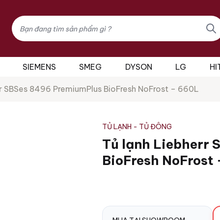
Tìm
kiếm
sản
phẩm
SIEMENS
SMEG
DYSON
LG
HI
rr SBSes 8496 PremiumPlus BioFresh NoFrost – 660L
TỦ LẠNH - TỦ ĐÔNG
Tủ lạnh Liebherr
BioFresh NoFrost