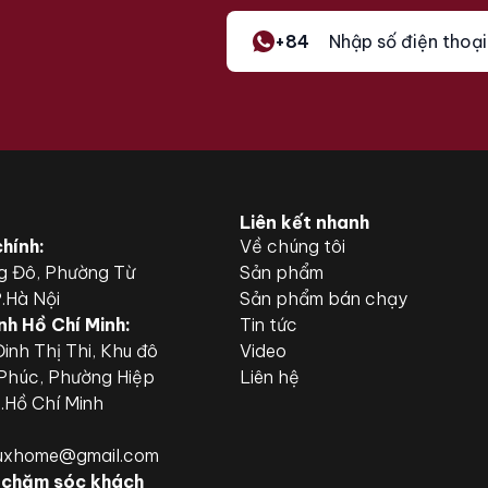
+84
Liên kết nhanh
chính:
Về chúng tôi
g Đô, Phường Từ
Sản phẩm
P.Hà Nội
Sản phẩm bán chạy
nh Hồ Chí Minh:
Tin tức
inh Thị Thi, Khu đô
Video
 Phúc, Phường Hiệp
Liên hệ
P.Hồ Chí Minh
luxhome@gmail.com
 chăm sóc khách