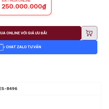
ĐẶT MUA ONLINE
250.000.000
₫
+
UA ONLINE VỚI GIÁ ƯU ĐÃI
CHAT ZALO TƯ VẤN
ES-8496