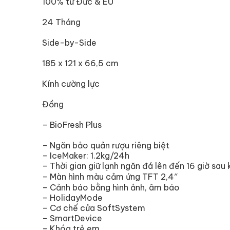
100% từ Đức & EU
24 Tháng
Side-by-Side
185 x 121 x 66,5 cm
Kính cường lực
Đồng
– BioFresh Plus
– Ngăn bảo quản rượu riêng biệt
– IceMaker: 1.2kg/24h
– Thời gian giữ lạnh ngăn đá lên đến 16 giờ sau 
– Màn hình màu cảm ứng TFT 2,4″
– Cảnh báo bằng hình ảnh, âm báo
– HolidayMode
– Cơ chế cửa SoftSystem
– SmartDevice
– Khóa trẻ em