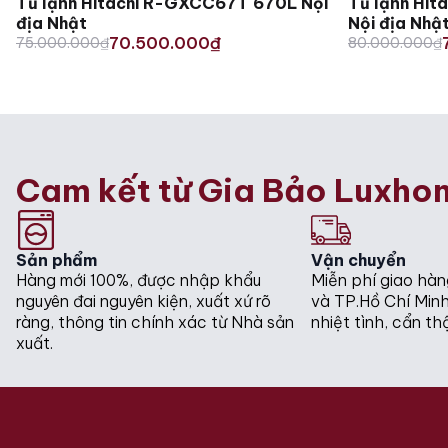
Tủ lạnh Hitachi R-GXCC67T 670L Nội
Tủ lạnh Hi
địa Nhật
Nội địa Nhậ
Original
Current
Original
Current
70.500.000
75.000.000
₫
₫
80.000.000
₫
price
price
price
price
was:
is:
was:
is:
75.000.000₫.
70.500.000₫.
80.000.000₫
76.000.000₫
Cam kết từ Gia Bảo Luxho
Sản phẩm
Vận chuyển
Hàng mới 100%, được nhập khẩu
Miễn phí giao hàn
nguyên đai nguyên kiện, xuất xứ rõ
và TP.Hồ Chí Minh
ràng, thông tin chính xác từ Nhà sản
nhiệt tình, cẩn th
xuất.