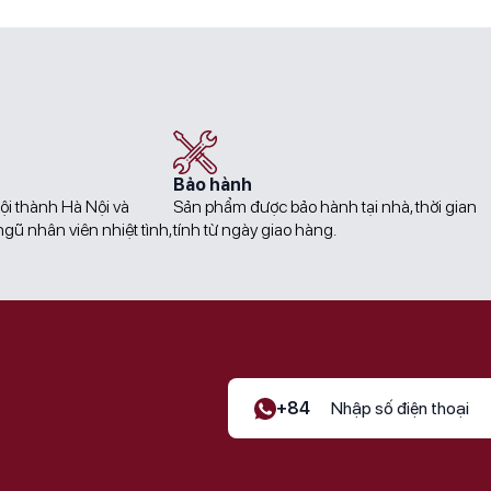
20.000.000₫.
16.500.000₫.
Bảo hành
ội thành Hà Nội và
Sản phẩm được bảo hành tại nhà, thời gian
gũ nhân viên nhiệt tình,
tính từ ngày giao hàng.
+84