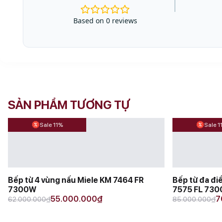
Based on 0 reviews
SẢN PHẨM TƯƠNG TỰ
Sale 11%
Sale 1
Bếp từ 4 vùng nấu Miele KM 7464 FR
Bếp từ đa đi
7300W
7575 FL 73
Original
Current
Original
Current
55.000.000
₫
7
₫
₫
62.000.000
85.000.000
price
price
price
price
was:
is:
was:
is: