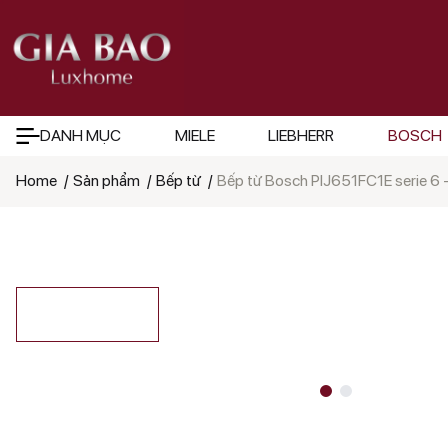
DANH MỤC
MIELE
LIEBHERR
BOSCH
Home
Sản phẩm
Bếp từ
Bếp từ Bosch PIJ651FC1E serie 6 
Tìm
kiếm
sản
phẩm