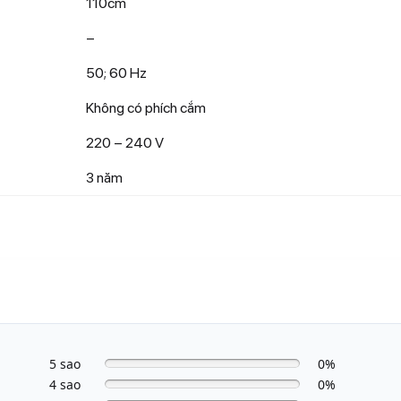
110cm
–
50; 60 Hz
Không có phích cắm
220 – 240 V
3 năm
5 sao
0%
4 sao
0%