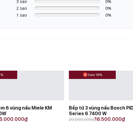
3 sao
0%
2 sao
0%
1 sao
0%
1%
Sale 18%
ểm 6 vùng nấu Miele KM
Bếp từ 3 vùng nấu Bosch P
00W
Series 6 7400 W
Original
Current
6.000.000
₫
16.500.000
₫
₫
20.000.000
price
price
was:
is: