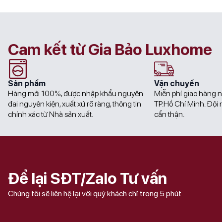
62.000.000₫.
55.000.000₫.
85.000.000₫.
76.000.000₫.
Cam kết từ Gia Bảo Luxhome
Sản phẩm
Vận chuyển
Hàng mới 100%, được nhập khẩu nguyên
Miễn phí giao hàng n
đai nguyên kiện, xuất xứ rõ ràng, thông tin
TP.Hồ Chí Minh. Đội n
chính xác từ Nhà sản xuất.
cẩn thận.
Để lại SĐT/Zalo Tư vấn
Chúng tôi sẽ liên hệ lại với quý khách chỉ trong 5 phút