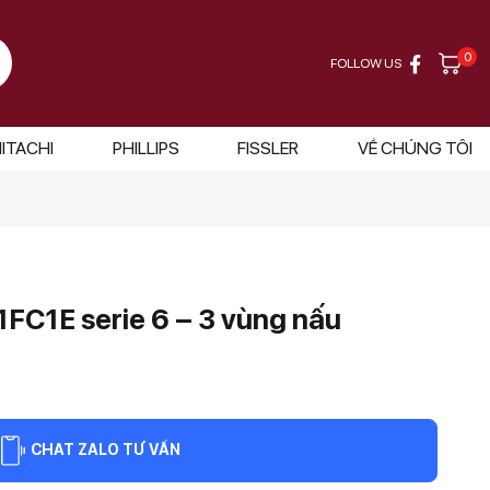
0
FOLLOW US
ITACHI
PHILLIPS
FISSLER
VỀ CHÚNG TÔI
FC1E serie 6 – 3 vùng nấu
CHAT ZALO TƯ VẤN