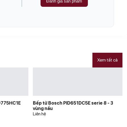
Đánh giá sản phẩm
Xem tất cả
ID775HC1E
Bếp từ Bosch PID651DC5E serie 8 - 3
vùng nấu
Liên hệ