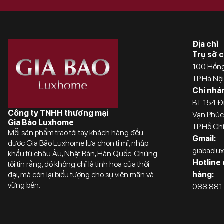
Địa chỉ
Trụ sở c
100 Hồng
TP.Hà Nộ
Chi nhá
BT 154 Đi
Công ty TNHH thương mại
Vạn Phúc
Gia Bảo Luxhome
TP.Hồ Ch
Mỗi sản phẩm trao tới tay khách hàng đều
Gmail:
được Gia Bảo Luxhome lựa chọn tỉ mỉ, nhập
giabaol
khẩu từ châu Âu, Nhật Bản, Hàn Quốc. Chúng
Hotline
tôi tin rằng, đó không chỉ là tinh hoa của thời
đại, mà còn lại biểu tượng cho sự viên mãn và
hàng:
vững bền.
088.881