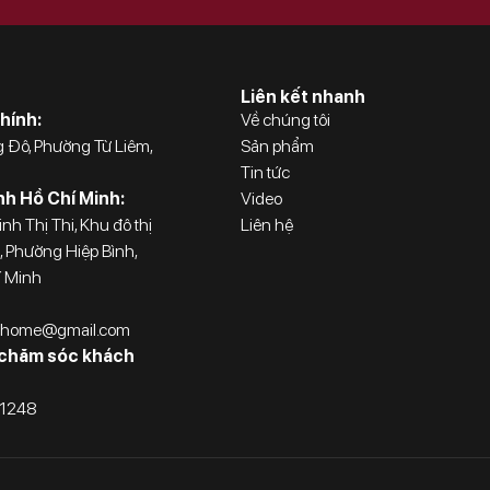
Liên kết nhanh
hính:
Về chúng tôi
 Đô, Phường Từ Liêm,
Sản phẩm
i
Tin tức
nh Hồ Chí Minh:
Video
nh Thị Thi, Khu đô thị
Liên hệ
, Phường Hiệp Bình,
í Minh
uxhome@gmail.com
 chăm sóc khách
.1248