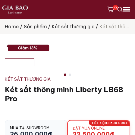
0
Home
Sản phẩm
Két sắt thương gia
Két sắt thông minh Liberty LB68 Pro
Tìm
kiếm
sản
phẩm
Giảm 13%
KÉT SẮT THƯƠNG GIA
Két sắt thông minh Liberty LB68
Pro
TIẾT KIỆM 3.500.000₫
MUA TẠI SHOWROOM
ĐẶT MUA ONLINE
26.000.000
₫
22.500.000
₫