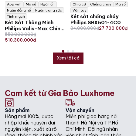
App wifi
Mã số
Ngăn ẩn
Chìa cơ
Chống cháy
Mã số
Ngăn đồng hồ
Ngăn trang sức
Vân tay
Két sắt chống cháy
Tĩnh mạch
Két Sắt Thông Minh
Philips SBX501-4C0
Original
Current
Philips Valis-Max Chính
34.000.000
₫
27.700.000
₫
Original
Current
price
price
Hãng, Nhập Khẩu
550.000.000
₫
price
price
510.300.000
₫
was:
is:
was:
is:
34.000.000₫.
27.700.000₫.
550.000.000₫.
510.300.000₫.
Xem tất cả
Cam kết từ Gia Bảo Luxhome
Sản phẩm
Vận chuyển
Hàng mới 100%, được
Miễn phí giao hàng nội
nhập khẩu nguyên đai
thành Hà Nội và TP.Hồ
nguyên kiện, xuất xứ rõ
Chí Minh. Đội ngũ nhân
ràng, thông tin chính xác
viên nhiệt tình, cẩn thận.