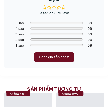
Màu sắc
Nỉ xám, Gold be
Bảo hành chính
Based on 0 reviews
2 năm
hãng
5 sao
0%
4 sao
0%
3 sao
0%
2 sao
0%
1 sao
0%
Đánh giá sản phẩm
SẢN PHẨM TƯƠNG TỰ
Giảm 7%
Giảm 19%