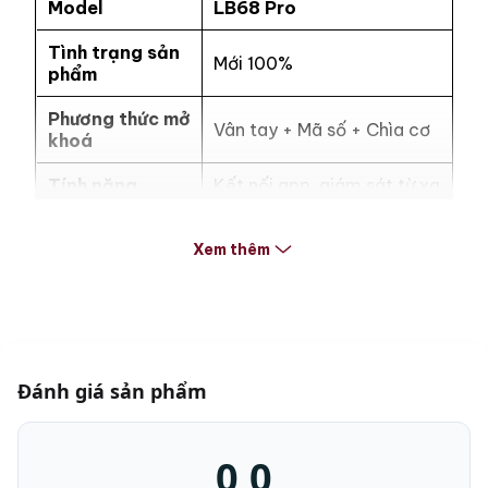
Model
LB68 Pro
Tình trạng sản
Mới 100%
phẩm
Phương thức mở
Vân tay + Mã số + Chìa cơ
khoá
Tính năng
Kết nối app, giám sát từ xa
Kích thước
Xem thêm
(Cao x Rộng x
68 x 45 x 42 cm
Sâu)
Trọng lượng
94 kg
Chất liệu
Thép đúc nguyên khối
Đánh giá sản phẩm
Thân 6 ly – cánh 10 ly,
Độ dày thép
chống khoan đục, chống
cháy hiệu quả
0,0