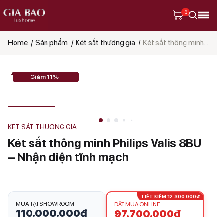
0
Home
Sản phẩm
Két sắt thương gia
Két sắt thông minh Philips Valis 8BU – Nhận diện tĩnh mạch
Tìm
kiếm
sản
phẩm
Giảm 11%
KÉT SẮT THƯƠNG GIA
Két sắt thông minh Philips Valis 8BU
– Nhận diện tĩnh mạch
TIẾT KIỆM 12.300.000₫
MUA TẠI SHOWROOM
ĐẶT MUA ONLINE
110.000.000
₫
97.700.000
₫