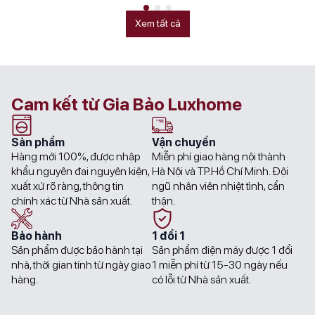
was:
is:
22.000.000₫.
17.700.000₫.
63.000.000₫.
51.300.000₫.
Xem tất cả
Cam kết từ Gia Bảo Luxhome
Sản phẩm
Vận chuyển
Hàng mới 100%, được nhập
Miễn phí giao hàng nội thành
khẩu nguyên đai nguyên kiện,
Hà Nội và TP.Hồ Chí Minh. Đội
xuất xứ rõ ràng, thông tin
ngũ nhân viên nhiệt tình, cẩn
chính xác từ Nhà sản xuất.
thận.
Bảo hành
1 đổi 1
Sản phẩm được bảo hành tại
Sản phẩm điện máy được 1 đổi
nhà, thời gian tính từ ngày giao
1 miễn phí từ 15-30 ngày nếu
hàng.
có lỗi từ Nhà sản xuất.