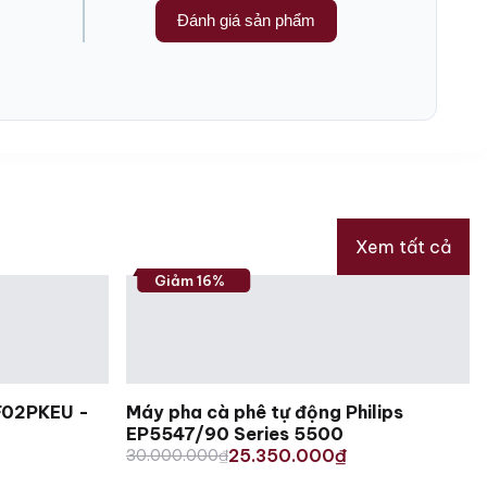
Đánh giá sản phẩm
Xem tất cả
Giảm 16%
F02PKEU -
Máy pha cà phê tự động Philips
EP5547/90 Series 5500
Original
Current
25.350.000
30.000.000
₫
₫
price
price