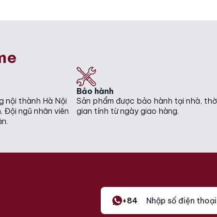
.
.
me
Bảo hành
g nội thành Hà Nội
Sản phẩm được bảo hành tại nhà, thờ
. Đội ngũ nhân viên
gian tính từ ngày giao hàng.
ận.
+84