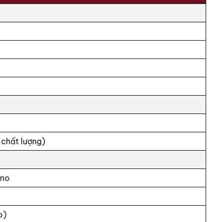
 chất lượng)
ino
o)