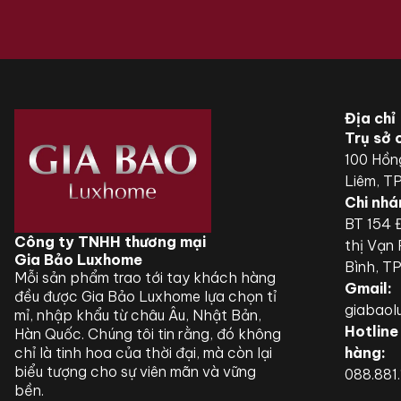
Địa chỉ
Trụ sở 
100 Hồn
Liêm, T
Chi nhá
BT 154 Đ
Công ty TNHH thương mại
thị Vạn
Gia Bảo Luxhome
Bình, T
Mỗi sản phẩm trao tới tay khách hàng
Gmail:
đều được Gia Bảo Luxhome lựa chọn tỉ
giabao
mỉ, nhập khẩu từ châu Âu, Nhật Bản,
Hotline
Hàn Quốc. Chúng tôi tin rằng, đó không
chỉ là tinh hoa của thời đại, mà còn lại
hàng:
biểu tượng cho sự viên mãn và vững
088.881
bền.