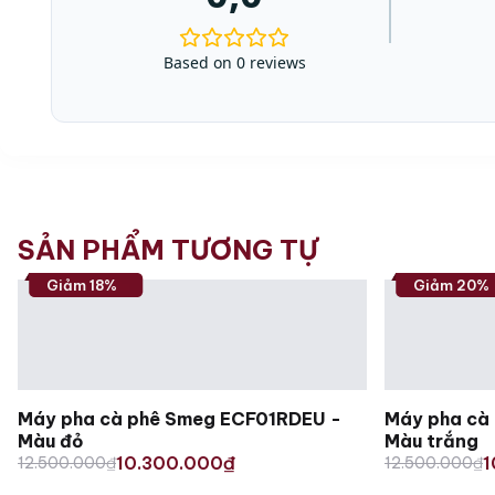
Based on 0 reviews
SẢN PHẨM TƯƠNG TỰ
Giảm 18%
Giảm 20%
Máy pha cà phê Smeg ECF01RDEU -
Máy pha cà
Màu đỏ
Màu trắng
Original
Current
Original
Current
10.300.000
1
12.500.000
₫
₫
12.500.000
₫
price
price
price
price