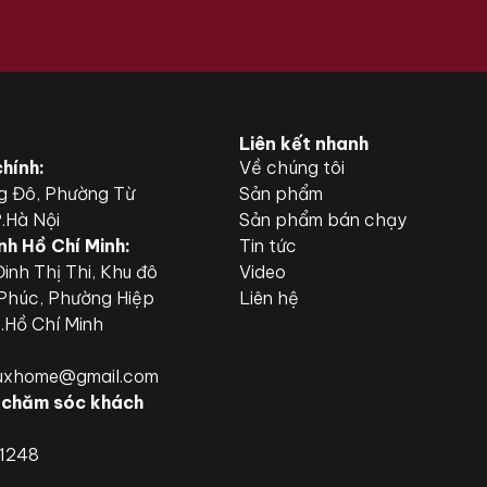
Liên kết nhanh
chính:
Về chúng tôi
g Đô, Phường Từ
Sản phẩm
P.Hà Nội
Sản phẩm bán chạy
nh Hồ Chí Minh:
Tin tức
inh Thị Thi, Khu đô
Video
 Phúc, Phường Hiệp
Liên hệ
P.Hồ Chí Minh
luxhome@gmail.com
 chăm sóc khách
.1248