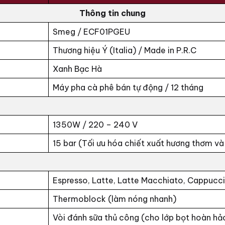
Thông tin chung
Smeg / ECF01PGEU
Thương hiệu Ý (Italia) / Made in P.R.C
Xanh Bạc Hà
Máy pha cà phê bán tự động / 12 tháng
1350W / 220 – 240 V
15 bar (Tối ưu hóa chiết xuất hương thơm và
Espresso, Latte, Latte Macchiato, Cappucc
Thermoblock (làm nóng nhanh)
Vòi đánh sữa thủ công (cho lớp bọt hoàn hả