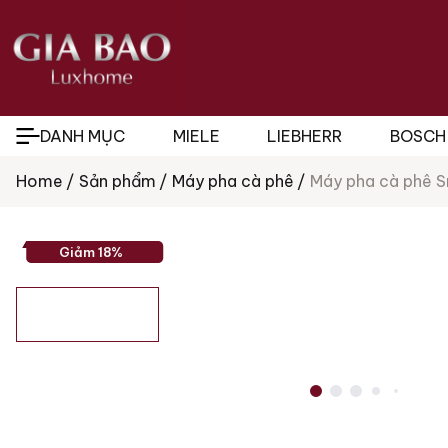
DANH MỤC
MIELE
LIEBHERR
BOSCH
Home
Sản phẩm
Máy pha cà phê
Máy pha cà phê 
Tìm
kiếm
sản
phẩm
Giảm 18%