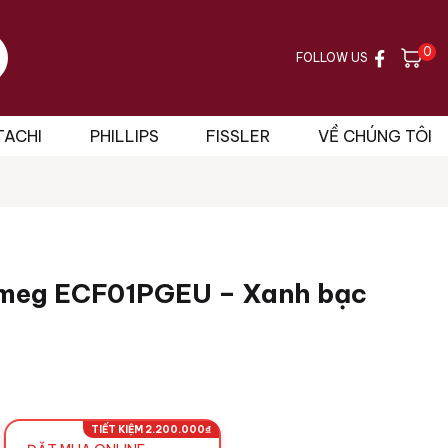
0
FOLLOW US
TACHI
PHILLIPS
FISSLER
VỀ CHÚNG TÔI
Smeg ECF01PGEU – Xanh bạc
TIẾT KIỆM 2.200.000₫