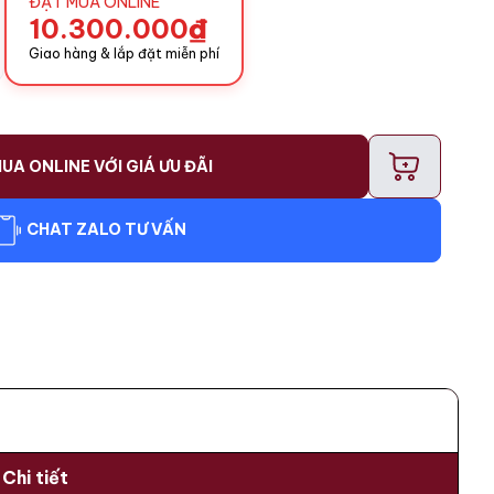
ĐẶT MUA ONLINE
10.300.000
₫
Giao hàng & lắp đặt miễn phí
+
UA ONLINE VỚI GIÁ ƯU ĐÃI
CHAT ZALO TƯ VẤN
Chi tiết