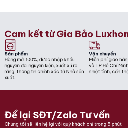
was:
is:
was:
is:
12.500.000₫.
10.300.000₫.
12.500.000₫
10.000.000₫
Cam kết từ Gia Bảo Luxho
Sản phẩm
Vận chuyển
Hàng mới 100%, được nhập khẩu
Miễn phí giao hàn
nguyên đai nguyên kiện, xuất xứ rõ
và TP.Hồ Chí Minh
ràng, thông tin chính xác từ Nhà sản
nhiệt tình, cẩn th
xuất.
Để lại SĐT/Zalo Tư vấn
Chúng tôi sẽ liên hệ lại với quý khách chỉ trong 5 phút