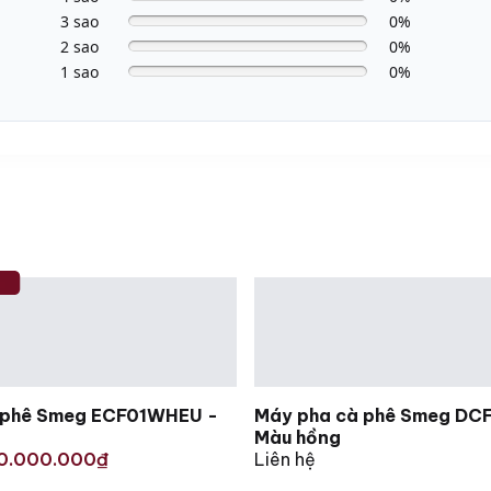
3 sao
0%
2 sao
0%
1 sao
0%
 phê Smeg ECF01WHEU -
Máy pha cà phê Smeg DC
Màu hồng
0.000.000
Liên hệ
₫