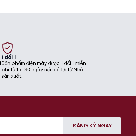
was:
is:
30.000.000₫.
25.350.000₫.
1 đổi 1
i
Sản phẩm điện máy được 1 đổi 1 miễn
phí từ 15-30 ngày nếu có lỗi từ Nhà
sản xuất.
ĐĂNG KÝ NGAY