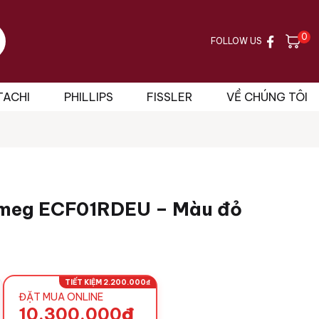
0
FOLLOW US
TACHI
PHILLIPS
FISSLER
VỀ CHÚNG TÔI
meg ECF01RDEU – Màu đỏ
TIẾT KIỆM 2.200.000₫
ĐẶT MUA ONLINE
10.300.000
₫