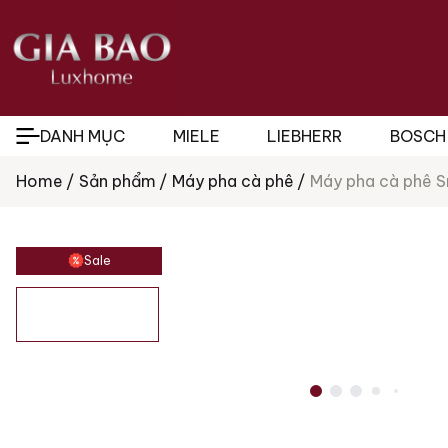
DANH MỤC
MIELE
LIEBHERR
BOSCH
Home
Sản phẩm
Máy pha cà phê
Máy pha cà phê 
Tìm
kiếm
sản
phẩm
Sale