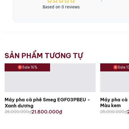
Based on 0 reviews
SẢN PHẨM TƯƠNG TỰ
Sale 16%
Sale 
Máy pha cà phê Smeg EGF03PBEU -
Máy pha cà
Màu kem
Xanh dương
Original
Current
Original
Current
21.800.000
26.000.000
₫
₫
25.000.000
₫
price
price
price
price
was:
is:
was:
is:
26.000.000₫.
21.800.000₫.
25.000.000₫
21.800.000₫