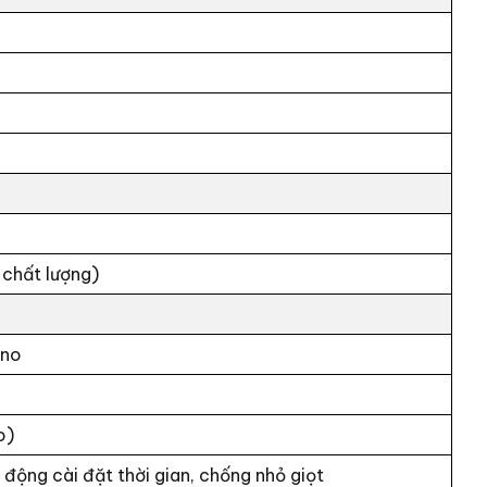
 chất lượng)
ino
o)
 động cài đặt thời gian, chống nhỏ giọt