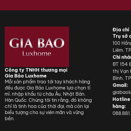
Địa chỉ
Trụ sở 
100 Hồn
Liêm, T
Chi nhá
BT 154 Đ
Công ty TNHH thương mại
thị Vạn
Gia Bảo Luxhome
Bình, T
Mỗi sản phẩm trao tới tay khách hàng
Gmail:
đều được Gia Bảo Luxhome lựa chọn tỉ
giabao
mỉ, nhập khẩu từ châu Âu, Nhật Bản,
Hotline
Hàn Quốc. Chúng tôi tin rằng, đó không
chỉ là tinh hoa của thời đại, mà còn lại
hàng:
biểu tượng cho sự viên mãn và vững
088.881
bền.