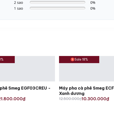
2 sao
0%
1 sao
0%
13%
Sale 18%
 phê Smeg EGF03CREU -
Máy pha cà phê Smeg EC
Xanh dương
Original
Current
21.800.000
10.300.000
₫
12.500.000
₫
₫
price
price
was:
is:
.
.
12.500.000₫.
10.300.000₫.