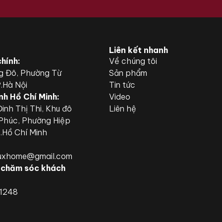
Liên kết nhanh
chính:
Về chúng tôi
g Đô, Phường Từ
Sản phẩm
P.Hà Nội
Tin tức
nh Hồ Chí Minh:
Video
inh Thị Thi, Khu đô
Liên hệ
 Phúc, Phường Hiệp
P.Hồ Chí Minh
luxhome@gmail.com
 chăm sóc khách
.1248