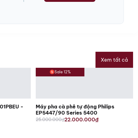
Xem tất cả
Sale 12%
F01PBEU -
Máy pha cà phê tự động Philips
EP5447/90 Series 5400
Original
Current
22.000.000
25.000.000
₫
₫
price
price
was:
is:
25.000.000₫.
22.000.000₫.