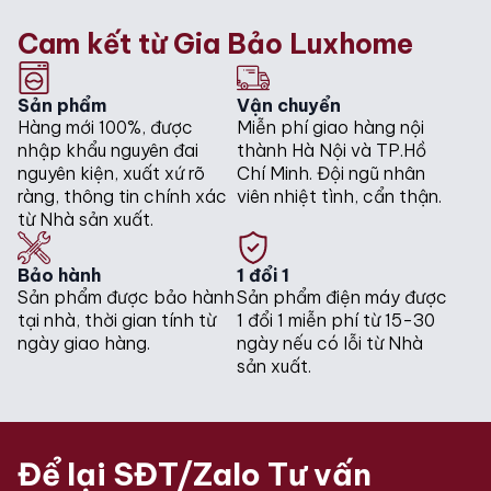
Cam kết từ Gia Bảo Luxhome
Công nghệ rửa
Rửa nước nóng
Sản phẩm
Vận chuyển
Hàng mới 100%, được
Miễn phí giao hàng nội
Chống rò rỉ WPS
nhập khẩu nguyên đai
Tính năng an toàn
thành Hà Nội và TP.Hồ
Đèn báo bộ lọc
Khoá trẻ em an toàn
nguyên kiện, xuất xứ rõ
Chí Minh. Đội ngũ nhân
ràng, thông tin chính xác
viên nhiệt tình, cẩn thận.
từ Nhà sản xuất.
Độ ồn
41 dB
Bảo hành
1 đổi 1
– Kết nối thông minh
Sản phẩm được bảo hành
Sản phẩm điện máy được
Miele@home
tại nhà, thời gian tính từ
1 đổi 1 miễn phí từ 15-30
– Hệ thống giỏ linh
ngày giao hàng.
ngày nếu có lỗi từ Nhà
hoạt
sản xuất.
– Ngăn kéo trên 3D
MultiFlex
– Giá đỡ ly thủy tinh
FlexCare
Tiện ích
Để lại SĐT/Zalo Tư vấn
– Khóa bảng điều
khiển