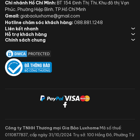
Kết nối điều khiển
Chi nhánh Hồ Chí Minh:
BT 154 Đinh Thị Thi, Khu đô thị Vạn
qua điện thoại với
Phúc, Phường Hiệp Bình, TP.Hồ Chí Minh
Miele@home
Gmail:
giabaoluxhome@gmail.com
Hotline chăm sóc khách hàng:
088.881.1248
Cảm ứng + Màn hình
Liên kết nhanh
Bảng điều khiển
hiển thị TFT
Hỗ trợ khách hàng
Chính sách chung
Cao 84,5 cm x
Kích thước ô chờ
Ngang 60 cm x Sâu
55 cm
Cao 84,5 – 91 cm x
Kích thước thiết bị
Ngang 59,8 cm x Sâu
55 cm
Khối lượng
49 kg
Phụ kiện
Trắng
Công ty TNHH Thương mại Gia Bảo Luxhome
Mã số thuế:
Lớp hiệu quả năng
A
0110877837, cấp ngày 31/10/2024
Trụ sở: 100 Hồng Đô, Phường Từ
lượng