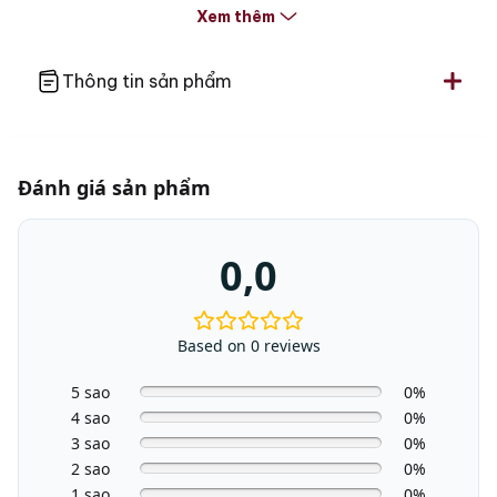
Xem thêm
Phiên bản
G7000
Thông tin sản phẩm
Số bộ bát/ chén đĩa
14 bộ đồ ăn Châu Âu
Công suất định danh
2000
(W)
Đánh giá sản phẩm
Số lượng giàn rửa
3
0,0
Tiêu thụ nước
~8,4 lít nước/lần rửa
Based on 0 reviews
Daily
Eco
5 sao
0%
Auto
4 sao
0%
Intensive 75°C
3 sao
0%
PowerWash
2 sao
0%
Fine
1 sao
0%