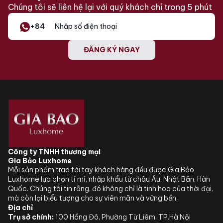
Chúng tôi sẽ liên hệ lại với quý khách chỉ trong 5 phút
– Chức năng hẹn giờ
lên đến 24 giờ
+84
– AutoClose
-Knock2open
– Hệ thống đèn Led
ĐĂNG KÝ NGAY
trực quan
Tự động phân phối
chất tẩy rửa –
AutoDos với
PowerDisk tích hợp
Cửa tự động mở sau
hai lần gõ –
Knock2open
Màn hình cảm ứng –
Công ty TNHH thương mại
M Touch
Gia Bảo Luxhome
Tiện ích
Tự động đóng kín cửa
Mỗi sản phẩm trao tới tay khách hàng đều được Gia Bảo
– AutoClose
Luxhome lựa chọn tỉ mỉ, nhập khẩu từ châu Âu, Nhật Bản, Hàn
Đèn báo đang hoạt
Quốc. Chúng tôi tin rằng, đó không chỉ là tinh hoa của thời đại,
động
mà còn lại biểu tượng cho sự viên mãn và vững bền.
Hẹn giờ khởi động lên
Địa chỉ
Trụ sở chính:
100 Hồng Đô, Phường Từ Liêm, TP.Hà Nội
đến 24 giờ