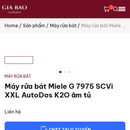
0
Home
Sản phẩm
Máy rửa bát
Máy rửa bát Miele G 7975 SCVi XXL AutoDos K2O âm tủ
Tìm
kiếm
sản
phẩm
MÁY RỬA BÁT
Máy rửa bát Miele G 7975 SCVi
XXL AutoDos K2O âm tủ
Liên hệ
CHAT ZALO TƯ VẤN